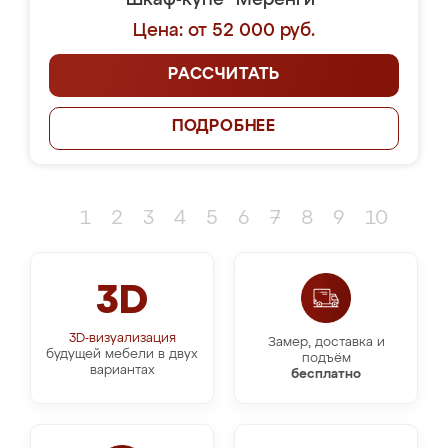
Шкаф-купе "Меренги"
Цена: от 52 000 руб.
РАССЧИТАТЬ
ПОДРОБНЕЕ
1
2
3
4
5
6
7
8
9
10
3D
3D-визуализация
Замер, доставка и
будущей мебели в двух
подъём
вариантах
бесплатно