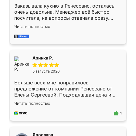
Заказывала кухню в Ренессанс, осталась
очень довольна. Менеджер всё быстро
посчитала, на вопросы отвечала сразу.
Замерщик приехал в субботу, подошёл к
Читать полностью
делу со всей ответственностью. Собрали
за день, ребята работали аккуратно, даже
пыли почти не было. Качество отличное,
ящики ходят плавно, ничего не скрипит.
Всё подошло как влитое.
Аринка Р.
5 августа 2026
Больше всех мне понравилось
предложение от компании Ренессанс от
Елены Сергеевой. Подходяшщая цена и
короткие сроки изготовления. Приехавший
Читать полностью
для замера сотрудник Владислав
предложил по моему эскизу самый
1
подходящий вариант шкафа. Немного его
видоизменил, получилось даже лучше, чем
я хотела.
Ярослава