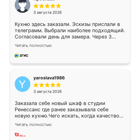
3 августа 2026
Кухню здесь заказали. Эскизы прислали в
телеграмм. Выбрали наиболее подходящий.
Согласовали день для замера. Через 3
недели кухня была уже готова. Остались
Читать полностью
довольны работой. Спасибо Ренессанс
мебель за качественную работу!
yaroslava1986
3 августа 2026
Заказала себе новый шкаф в студии
Ренессанс где ранее заказывала себе
новую кухню.Чего искать, когда качеством
вполне довольна. Служит кухня уже почти
Читать полностью
два года, нареканий нет.