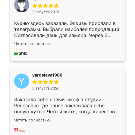
3 августа 2026
Кухню здесь заказали. Эскизы прислали в
телеграмм. Выбрали наиболее подходящий.
Согласовали день для замера. Через 3
недели кухня была уже готова. Остались
Читать полностью
довольны работой. Спасибо Ренессанс
мебель за качественную работу!
yaroslava1986
3 августа 2026
Заказала себе новый шкаф в студии
Ренессанс где ранее заказывала себе
новую кухню.Чего искать, когда качеством
вполне довольна. Служит кухня уже почти
Читать полностью
два года, нареканий нет.