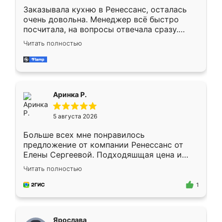
Заказывала кухню в Ренессанс, осталась
очень довольна. Менеджер всё быстро
посчитала, на вопросы отвечала сразу.
Замерщик приехал в субботу, подошёл к
Читать полностью
делу со всей ответственностью. Собрали
за день, ребята работали аккуратно, даже
пыли почти не было. Качество отличное,
ящики ходят плавно, ничего не скрипит.
Всё подошло как влитое.
Аринка Р.
5 августа 2026
Больше всех мне понравилось
предложение от компании Ренессанс от
Елены Сергеевой. Подходяшщая цена и
короткие сроки изготовления. Приехавший
Читать полностью
для замера сотрудник Владислав
предложил по моему эскизу самый
1
подходящий вариант шкафа. Немного его
видоизменил, получилось даже лучше, чем
я хотела.
Ярослава