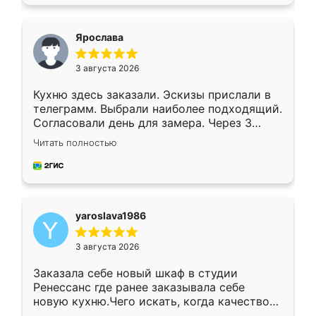
подходящий вариант шкафа. Немного его
видоизменил, получилось даже лучше, чем
я хотела.
Ярослава
3 августа 2026
Кухню здесь заказали. Эскизы прислали в
телеграмм. Выбрали наиболее подходящий.
Согласовали день для замера. Через 3
недели кухня была уже готова. Остались
Читать полностью
довольны работой. Спасибо Ренессанс
мебель за качественную работу!
yaroslava1986
3 августа 2026
Заказала себе новый шкаф в студии
Ренессанс где ранее заказывала себе
новую кухню.Чего искать, когда качеством
вполне довольна. Служит кухня уже почти