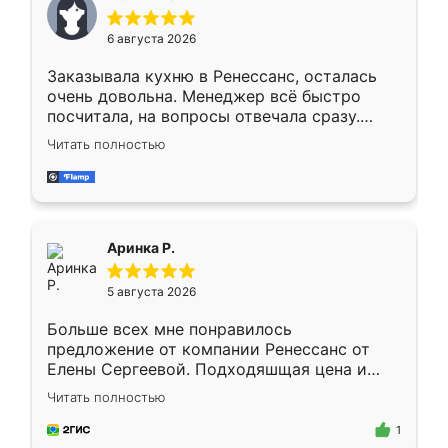
меньше, здесь же он более разнообразный.
Мне нравится ,если что-то потребуется из
6 августа 2026
мебели буду заказывать только здесь.
Заказывала кухню в Ренессанс, осталась
очень довольна. Менеджер всё быстро
посчитала, на вопросы отвечала сразу.
Замерщик приехал в субботу, подошёл к
Читать полностью
делу со всей ответственностью. Собрали
за день, ребята работали аккуратно, даже
пыли почти не было. Качество отличное,
ящики ходят плавно, ничего не скрипит.
Всё подошло как влитое.
Аринка Р.
5 августа 2026
Больше всех мне понравилось
предложение от компании Ренессанс от
Елены Сергеевой. Подходяшщая цена и
короткие сроки изготовления. Приехавший
Читать полностью
для замера сотрудник Владислав
предложил по моему эскизу самый
1