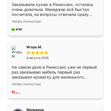
Заказывала кухню в Ренессанс, осталась
очень довольна. Менеджер всё быстро
посчитала, на вопросы отвечала сразу.
Замерщик приехал в субботу, подошёл к
Читать полностью
делу со всей ответственностью. Собрали
за день, ребята работали аккуратно, даже
пыли почти не было. Качество отличное,
ящики ходят плавно, ничего не скрипит.
Всё подошло как влитое.
Игорь М.
6 августа 2026
На самом деле в Ренессанс уже не первый
раз заказываю мебель первый раз
заказывал кроватку для маленького
ребёнка при его рождении ,во второй раз
Читать полностью
заказал шкаф-купе. По качеству очень
хорошее сборка достаточно быстрая,
также адекватные цены. До этого
сравнивал с разными конкурентами в этом
сегменте ,выбор у конкурентов куда
Мальвина