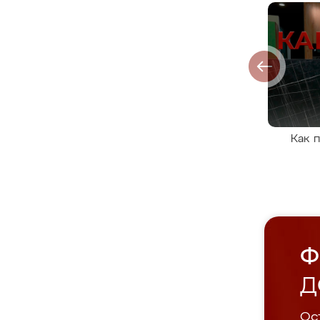
Как 
Ф
Д
Ост