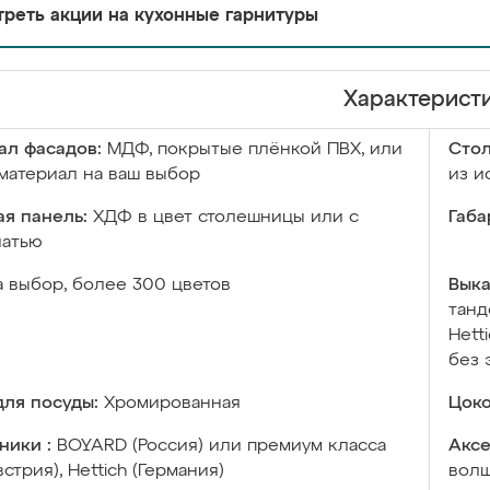
реть акции на кухонные гарнитуры
Характерист
ал фасадов:
МДФ, покрытые плёнкой ПВХ, или
Сто
материал на ваш выбор
из и
я панель:
ХДФ в цвет столешницы или с
Габа
чатью
а выбор, более 300 цветов
Выка
танд
Hett
без 
ля посуды:
Хромированная
Цоко
ники :
BOYARD (Россия) или премиум класса
Аксе
встрия), Hettich (Германия)
волш