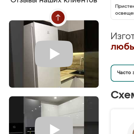
Отзывы наших клиентов
Пристен
освеще
Изго
любы
Часто 
Схе