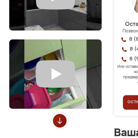
Оста
Позвон
8 (
8 (
8 (
Или оставь
ко
предвар
ОСТ
Ваша