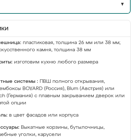
▼
ики
лешница:
пластиковая, толщина 26 мм или 38 мм;
скусственного камня, толщина 38 мм
риты:
изготовим кухню любого размера
тные системы :
ПВШ полного открывания,
ембоксы BOYARD (Россия), Blum (Австрия) или
ich (Германия) с плавным закрыванием дверок или
этой опции
ль:
в цвет фасадов или корпуса
ссуары:
Выкатные корзины, бутылочницы,
ебные уголки, карусели