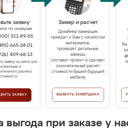
вьте заявку
Замер и расчет
ите по номерам
Дизайнер-замерщик
800) 511-89-55
приедет к Вам с каталогом
материалов,
Вы
495) 665-24-01
проведёт детальные
р
926) 409-68-13
замеры,
д
составит проект и сделает
з
те заявку на сайте для
окончательный расчёт
нсультации и
стоимости Вашей будущей
ительного расчёта
стоимости.
мебели.
ВЫЗВАТЬ ЗАМЕРЩИКА
АВИТЬ ЗАЯВКУ
 выгода при заказе у на