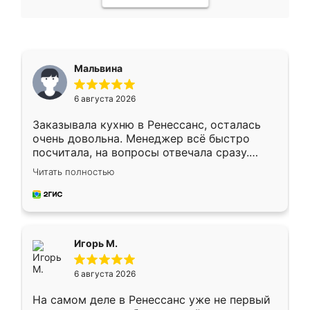
Мальвина
6 августа 2026
Заказывала кухню в Ренессанс, осталась
очень довольна. Менеджер всё быстро
посчитала, на вопросы отвечала сразу.
Замерщик приехал в субботу, подошёл к
Читать полностью
делу со всей ответственностью. Собрали
за день, ребята работали аккуратно, даже
пыли почти не было. Качество отличное,
ящики ходят плавно, ничего не скрипит.
Всё подошло как влитое.
Игорь М.
6 августа 2026
На самом деле в Ренессанс уже не первый