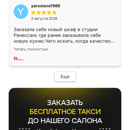
yaroslava1986
3 августа 2026
Заказала себе новый шкаф в студии
Ренессанс где ранее заказывала себе
новую кухню.Чего искать, когда качеством
вполне довольна. Служит кухня уже почти
Читать полностью
два года, нареканий нет.
Еще
ЗАКАЗАТЬ
БЕСПЛАТНОЕ ТАКСИ
ДО НАШЕГО САЛОНА