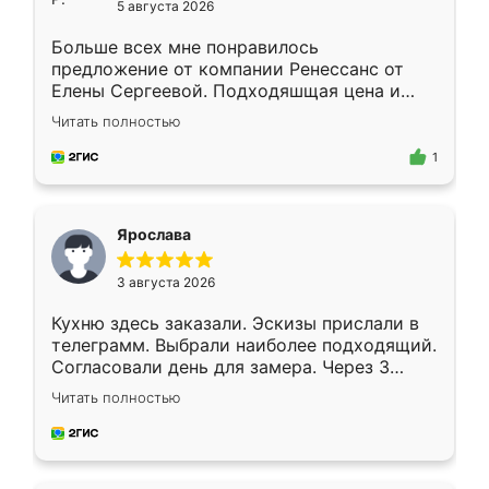
5 августа 2026
Больше всех мне понравилось
предложение от компании Ренессанс от
Елены Сергеевой. Подходяшщая цена и
короткие сроки изготовления. Приехавший
Читать полностью
для замера сотрудник Владислав
предложил по моему эскизу самый
1
подходящий вариант шкафа. Немного его
видоизменил, получилось даже лучше, чем
я хотела.
Ярослава
3 августа 2026
Кухню здесь заказали. Эскизы прислали в
телеграмм. Выбрали наиболее подходящий.
Согласовали день для замера. Через 3
недели кухня была уже готова. Остались
Читать полностью
довольны работой. Спасибо Ренессанс
мебель за качественную работу!