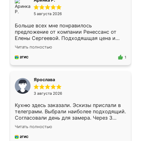
5 августа 2026
Больше всех мне понравилось
предложение от компании Ренессанс от
Елены Сергеевой. Подходяшщая цена и
короткие сроки изготовления. Приехавший
Читать полностью
для замера сотрудник Владислав
предложил по моему эскизу самый
1
подходящий вариант шкафа. Немного его
видоизменил, получилось даже лучше, чем
я хотела.
Ярослава
3 августа 2026
Кухню здесь заказали. Эскизы прислали в
телеграмм. Выбрали наиболее подходящий.
Согласовали день для замера. Через 3
недели кухня была уже готова. Остались
Читать полностью
довольны работой. Спасибо Ренессанс
мебель за качественную работу!