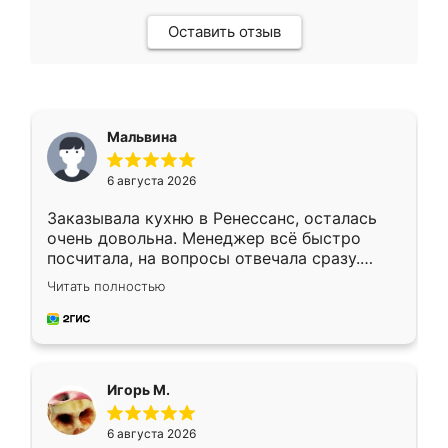
Оставить отзыв
Мальвина
6 августа 2026
Заказывала кухню в Ренессанс, осталась
очень довольна. Менеджер всё быстро
посчитала, на вопросы отвечала сразу.
Замерщик приехал в субботу, подошёл к
Читать полностью
делу со всей ответственностью. Собрали
за день, ребята работали аккуратно, даже
пыли почти не было. Качество отличное,
ящики ходят плавно, ничего не скрипит.
Всё подошло как влитое.
Игорь М.
6 августа 2026