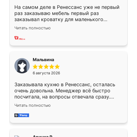
На самом деле в Ренессанс уже не первый
раз заказываю мебель первый раз
заказывал кроватку для маленького
ребёнка при его рождении ,во второй раз
Читать полностью
заказал шкаф-купе. По качеству очень
хорошее сборка достаточно быстрая,
также адекватные цены. До этого
сравнивал с разными конкурентами в этом
сегменте ,выбор у конкурентов куда
Мальвина
меньше, здесь же он более разнообразный.
Мне нравится ,если что-то потребуется из
6 августа 2026
мебели буду заказывать только здесь.
Заказывала кухню в Ренессанс, осталась
очень довольна. Менеджер всё быстро
посчитала, на вопросы отвечала сразу.
Замерщик приехал в субботу, подошёл к
Читать полностью
делу со всей ответственностью. Собрали
за день, ребята работали аккуратно, даже
пыли почти не было. Качество отличное,
ящики ходят плавно, ничего не скрипит.
Всё подошло как влитое.
Аринка Р.