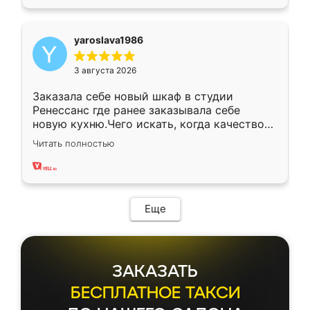
yaroslava1986
3 августа 2026
Заказала себе новый шкаф в студии
Ренессанс где ранее заказывала себе
новую кухню.Чего искать, когда качеством
вполне довольна. Служит кухня уже почти
Читать полностью
два года, нареканий нет.
Еще
ЗАКАЗАТЬ
БЕСПЛАТНОЕ ТАКСИ