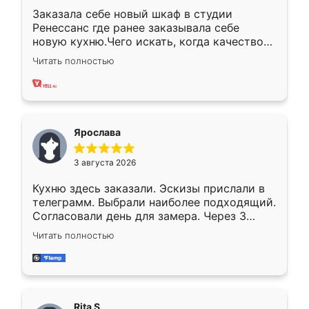
Заказала себе новый шкаф в студии
Ренессанс где ранее заказывала себе
новую кухню.Чего искать, когда качеством
вполне довольна. Служит кухня уже почти
Читать полностью
два года, нареканий нет.
Ярослава
3 августа 2026
Кухню здесь заказали. Эскизы прислали в
телеграмм. Выбрали наиболее подходящий.
Согласовали день для замера. Через 3
недели кухня была уже готова. Остались
Читать полностью
довольны работой. Спасибо Ренессанс
мебель за качественную работу!
Rita S.