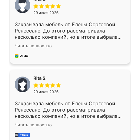
29 июля 2026
Заказывала мебель от Елены Сергеевой
Ренессанс. До этого рассматривала
несколько компаний, но в итоге выбрала
эту. Сначала обговорили условия, потом
Читать полностью
приехал замерщик, всё спокойно объяснил
и снял размеры. Изготовили в срок, с
доставкой тоже никаких проблем не
возникло. Сборку выполнили аккуратно,
мебель сразу встала на свое место без
Rita S.
каких-либо доработок. Качеством осталась
довольна, все выглядит так, как и ожидала.
29 июля 2026
Заказывала мебель от Елены Сергеевой
Ренессанс. До этого рассматривала
несколько компаний, но в итоге выбрала
эту. Сначала обговорили условия, потом
Читать полностью
приехал замерщик, всё спокойно объяснил
и снял размеры. Изготовили в срок, с