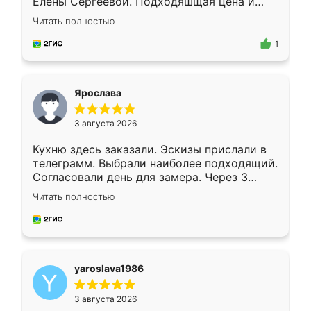
Елены Сергеевой. Подходяшщая цена и
короткие сроки изготовления. Приехавший
Читать полностью
для замера сотрудник Владислав
предложил по моему эскизу самый
1
подходящий вариант шкафа. Немного его
видоизменил, получилось даже лучше, чем
я хотела.
Ярослава
3 августа 2026
Кухню здесь заказали. Эскизы прислали в
телеграмм. Выбрали наиболее подходящий.
Согласовали день для замера. Через 3
недели кухня была уже готова. Остались
Читать полностью
довольны работой. Спасибо Ренессанс
мебель за качественную работу!
yaroslava1986
3 августа 2026