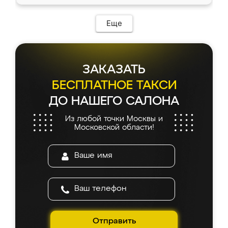
доставкой тоже никаких проблем не
возникло. Сборку выполнили аккуратно,
мебель сразу встала на свое место без
Еще
каких-либо доработок. Качеством осталась
довольна, все выглядит так, как и ожидала.
ЗАКАЗАТЬ
БЕСПЛАТНОЕ ТАКСИ
ДО НАШЕГО САЛОНА
Из любой точки Москвы и
Московской области!
Отправить