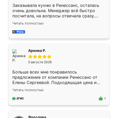
Заказывала кухню в Ренессанс, осталась
очень довольна. Менеджер всё быстро
посчитала, на вопросы отвечала сразу.
Замерщик приехал в субботу, подошёл к
Читать полностью
делу со всей ответственностью. Собрали
за день, ребята работали аккуратно, даже
пыли почти не было. Качество отличное,
ящики ходят плавно, ничего не скрипит.
Всё подошло как влитое.
Аринка Р.
5 августа 2026
Больше всех мне понравилось
предложение от компании Ренессанс от
Елены Сергеевой. Подходяшщая цена и
короткие сроки изготовления. Приехавший
Читать полностью
для замера сотрудник Владислав
предложил по моему эскизу самый
1
подходящий вариант шкафа. Немного его
видоизменил, получилось даже лучше, чем
я хотела.
Ярослава