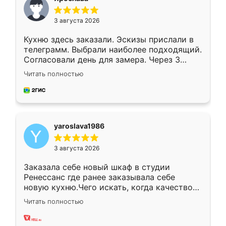
3 августа 2026
Кухню здесь заказали. Эскизы прислали в
телеграмм. Выбрали наиболее подходящий.
Согласовали день для замера. Через 3
недели кухня была уже готова. Остались
Читать полностью
довольны работой. Спасибо Ренессанс
мебель за качественную работу!
yaroslava1986
3 августа 2026
Заказала себе новый шкаф в студии
Ренессанс где ранее заказывала себе
новую кухню.Чего искать, когда качеством
вполне довольна. Служит кухня уже почти
Читать полностью
два года, нареканий нет.