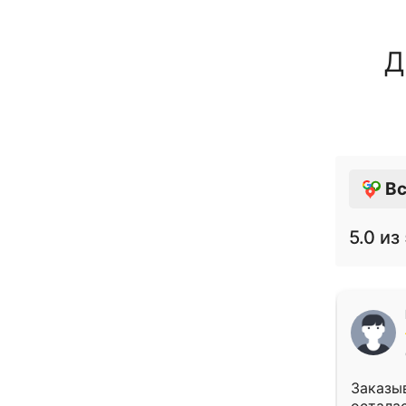
Д
Вс
5.0
из 
Заказыв