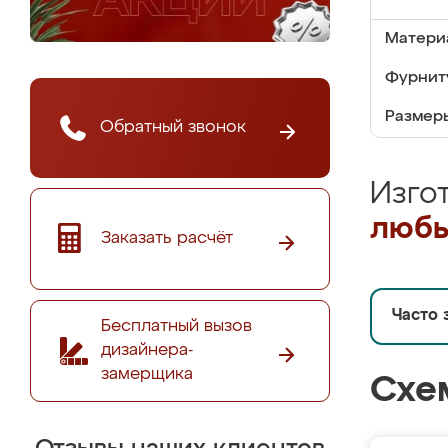
Матери
Фурнит
Размер
Обратный звонок
Изго
любы
Заказать расчёт
Часто 
Бесплатный вызов
дизайнера-
замерщика
Схе