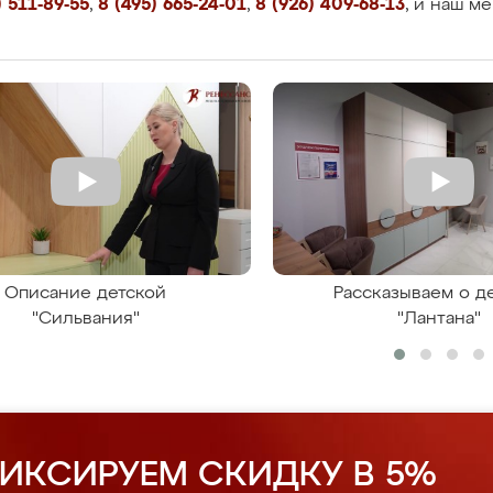
 511-89-55
,
8 (495) 665-24-01
,
8 (926) 409-68-13
, и наш м
Описание детской
Рассказываем о д
"Сильвания"
"Лантана"
ИКСИРУЕМ СКИДКУ В 5%