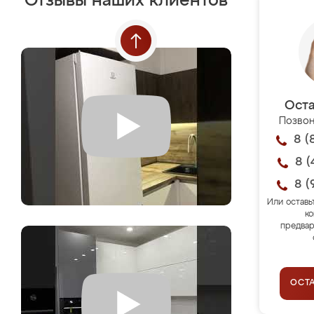
Отзывы наших клиентов
Оста
Позвон
8 (
8 (
8 (
Или оставь
ко
предвар
ОСТ