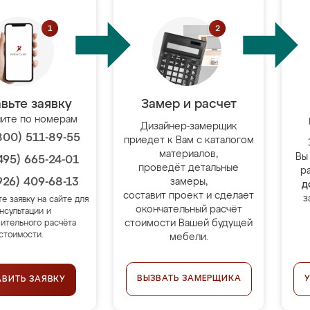
вьте заявку
Замер и расчет
ите по номерам
Дизайнер-замерщик
800) 511-89-55
приедет к Вам с каталогом
материалов,
Вы
495) 665-24-01
проведёт детальные
р
926) 409-68-13
замеры,
д
составит проект и сделает
з
те заявку на сайте для
окончательный расчёт
нсультации и
стоимости Вашей будущей
ительного расчёта
стоимости.
мебели.
ВЫЗВАТЬ ЗАМЕРЩИКА
АВИТЬ ЗАЯВКУ