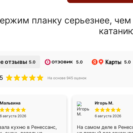
ержим планку серьезнее, чем
катани
е отзывы
5.0
5.0
5.0
5
На основе
945
оценок
Мальвина
Игорь М.
6 августа 2026
6 августа 2026
ала кухню в Ренессанс,
На самом деле в Ренес