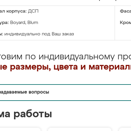
ал корпуса:
ДСП
Фаса
ура:
Boyard, Blum
Кром
ы:
индивидуально под Ваш заказ
товим по индивидуальному про
е размеры, цвета и материа
задаваемые вопросы
ма работы