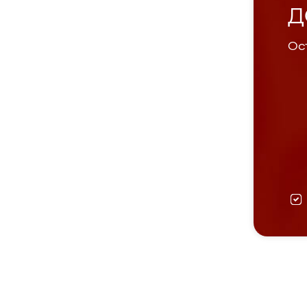
Д
Ост