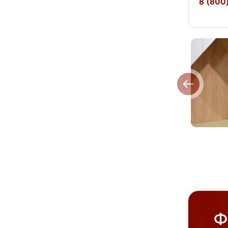
8 (800)
Ф