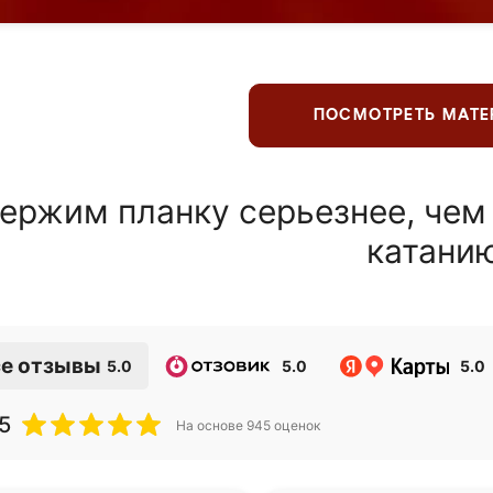
ПОСМОТРЕТЬ МАТ
ержим планку серьезнее, чем
катани
е отзывы
5.0
5.0
5.0
5
На основе
945
оценок