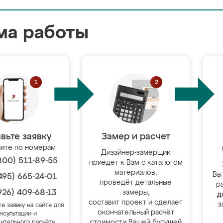
ма работы
вьте заявку
Замер и расчет
ите по номерам
Дизайнер-замерщик
800) 511-89-55
приедет к Вам с каталогом
материалов,
Вы
495) 665-24-01
проведёт детальные
р
926) 409-68-13
замеры,
д
составит проект и сделает
з
те заявку на сайте для
окончательный расчёт
нсультации и
стоимости Вашей будущей
ительного расчёта