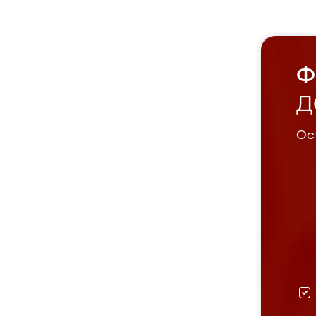
Ф
Д
Ост