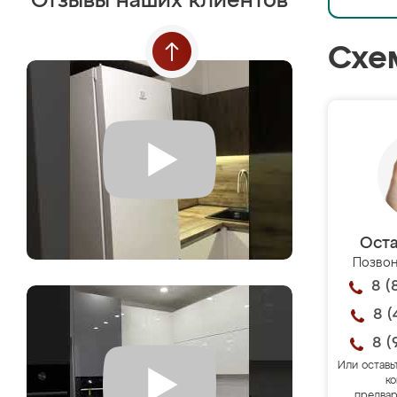
Отзывы наших клиентов
Схе
Оста
Позвон
8 (
8 (
8 (
Или оставь
ко
предвар