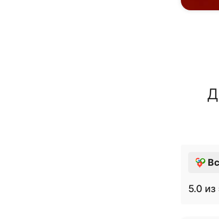
Д
Вс
5.0
из 