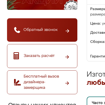
Размер
размер
Цена:
у
Обратный звонок
Доставк
Сборка
Заказать расчёт
Гаранти
Изго
Бесплатный вызов
любы
дизайнера-
замерщика
Часто 