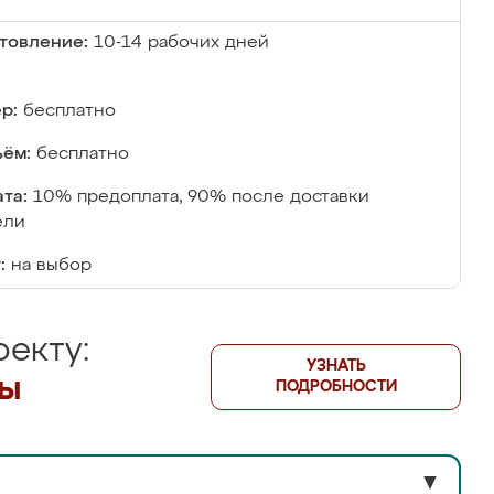
товление:
10-14 рабочих дней
р:
бесплатно
ём:
бесплатно
та:
10% предоплата, 90% после доставки
ели
:
на выбор
екту:
УЗНАТЬ
лы
ПОДРОБНОСТИ
▼