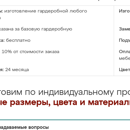
ы:
изготовление гардеробной любого
Изго
а
казана за базовую гардеробную
Заме
а:
бесплатно
Подъ
:
10% от стоимости заказа
Опла
меб
я:
24 месяца
Цвет
товим по индивидуальному про
е размеры, цвета и материа
задаваемые вопросы