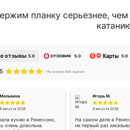
ержим планку серьезнее, чем
катани
е отзывы
5.0
5.0
5.0
5
На основе
945
оценок
Мальвина
Игорь М.
6 августа 2026
6 августа 2026
ала кухню в Ренессанс,
На самом деле в Ренес
ь очень довольна.
не первый раз заказыв