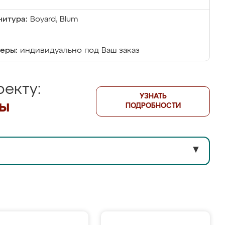
итура:
Boyard, Blum
еры:
индивидуально под Ваш заказ
екту:
УЗНАТЬ
лы
ПОДРОБНОСТИ
▼