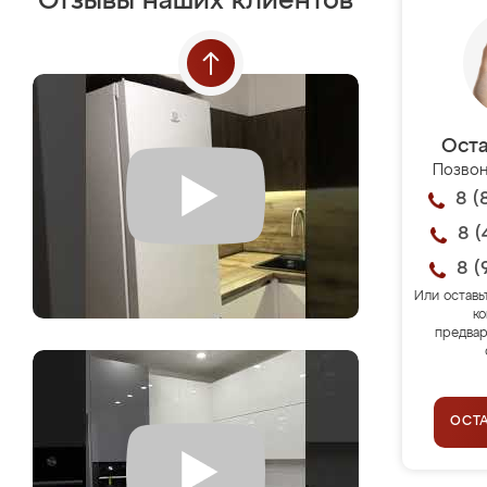
Отзывы наших клиентов
Оста
Позвон
8 (
8 (
8 (
Или оставь
ко
предвар
ОСТ