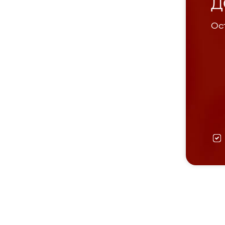
Д
Ост