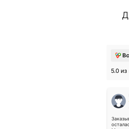
Д
Вс
5.0
из 
Заказыв
осталас