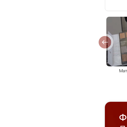
Мат
Ф