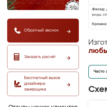
Фасад:
виды ст
Кромка
Обратный звонок
Изго
любы
Заказать расчёт
Часто 
Бесплатный вызов
дизайнера-
Схе
замерщика