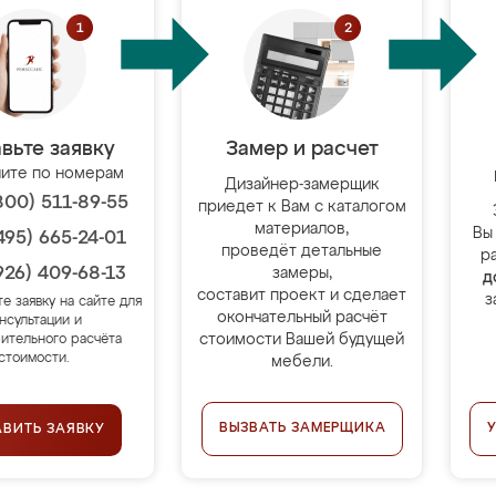
вьте заявку
Замер и расчет
ите по номерам
Дизайнер-замерщик
800) 511-89-55
приедет к Вам с каталогом
материалов,
Вы
495) 665-24-01
проведёт детальные
р
926) 409-68-13
замеры,
д
составит проект и сделает
з
те заявку на сайте для
окончательный расчёт
нсультации и
стоимости Вашей будущей
ительного расчёта
стоимости.
мебели.
ВЫЗВАТЬ ЗАМЕРЩИКА
АВИТЬ ЗАЯВКУ