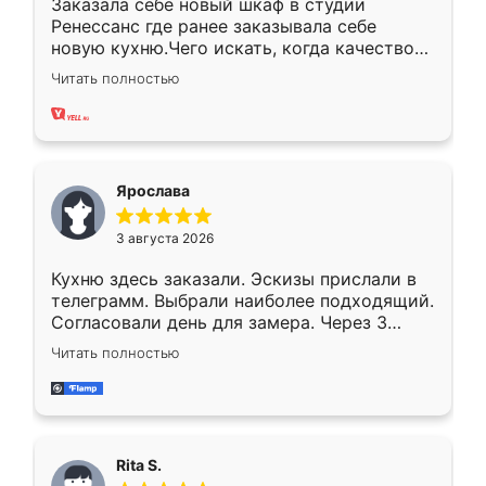
Заказала себе новый шкаф в студии
Ренессанс где ранее заказывала себе
новую кухню.Чего искать, когда качеством
вполне довольна. Служит кухня уже почти
Читать полностью
два года, нареканий нет.
Ярослава
3 августа 2026
Кухню здесь заказали. Эскизы прислали в
телеграмм. Выбрали наиболее подходящий.
Согласовали день для замера. Через 3
недели кухня была уже готова. Остались
Читать полностью
довольны работой. Спасибо Ренессанс
мебель за качественную работу!
Rita S.