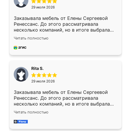
29 июля 2026
Заказывала мебель от Елены Сергеевой
Ренессанс. До этого рассматривала
несколько компаний, но в итоге выбрала
эту. Сначала обговорили условия, потом
Читать полностью
приехал замерщик, всё спокойно объяснил
и снял размеры. Изготовили в срок, с
доставкой тоже никаких проблем не
возникло. Сборку выполнили аккуратно,
мебель сразу встала на свое место без
Rita S.
каких-либо доработок. Качеством осталась
довольна, все выглядит так, как и ожидала.
29 июля 2026
Заказывала мебель от Елены Сергеевой
Ренессанс. До этого рассматривала
несколько компаний, но в итоге выбрала
эту. Сначала обговорили условия, потом
Читать полностью
приехал замерщик, всё спокойно объяснил
и снял размеры. Изготовили в срок, с
доставкой тоже никаких проблем не