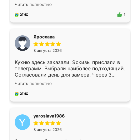
короткие сроки изготовления. Приехавший
Читать полностью
для замера сотрудник Владислав
предложил по моему эскизу самый
1
подходящий вариант шкафа. Немного его
видоизменил, получилось даже лучше, чем
я хотела.
Ярослава
3 августа 2026
Кухню здесь заказали. Эскизы прислали в
телеграмм. Выбрали наиболее подходящий.
Согласовали день для замера. Через 3
недели кухня была уже готова. Остались
Читать полностью
довольны работой. Спасибо Ренессанс
мебель за качественную работу!
yaroslava1986
3 августа 2026