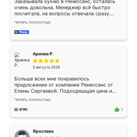
Заказывала кухню в Ренессанс, осталась
очень довольна. Менеджер всё быстро
посчитала, на вопросы отвечала сразу.
Замерщик приехал в субботу, подошёл к
Читать полностью
делу со всей ответственностью. Собрали
за день, ребята работали аккуратно, даже
пыли почти не было. Качество отличное,
ящики ходят плавно, ничего не скрипит.
Всё подошло как влитое.
Аринка Р.
5 августа 2026
Больше всех мне понравилось
предложение от компании Ренессанс от
Елены Сергеевой. Подходяшщая цена и
короткие сроки изготовления. Приехавший
Читать полностью
для замера сотрудник Владислав
предложил по моему эскизу самый
1
подходящий вариант шкафа. Немного его
видоизменил, получилось даже лучше, чем
я хотела.
Ярослава