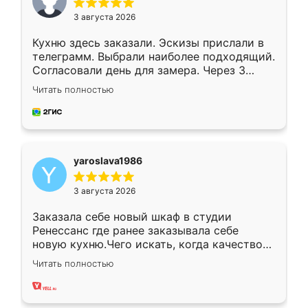
3 августа 2026
Кухню здесь заказали. Эскизы прислали в
телеграмм. Выбрали наиболее подходящий.
Согласовали день для замера. Через 3
недели кухня была уже готова. Остались
Читать полностью
довольны работой. Спасибо Ренессанс
мебель за качественную работу!
yaroslava1986
3 августа 2026
Заказала себе новый шкаф в студии
Ренессанс где ранее заказывала себе
новую кухню.Чего искать, когда качеством
вполне довольна. Служит кухня уже почти
Читать полностью
два года, нареканий нет.