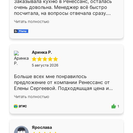
Заказывала кухню в Ренессанс, осталась
очень довольна. Менеджер всё быстро
посчитала, на вопросы отвечала сразу.
Замерщик приехал в субботу, подошёл к
Читать полностью
делу со всей ответственностью. Собрали
за день, ребята работали аккуратно, даже
пыли почти не было. Качество отличное,
ящики ходят плавно, ничего не скрипит.
Всё подошло как влитое.
Аринка Р.
5 августа 2026
Больше всех мне понравилось
предложение от компании Ренессанс от
Елены Сергеевой. Подходяшщая цена и
короткие сроки изготовления. Приехавший
Читать полностью
для замера сотрудник Владислав
предложил по моему эскизу самый
1
подходящий вариант шкафа. Немного его
видоизменил, получилось даже лучше, чем
я хотела.
Ярослава