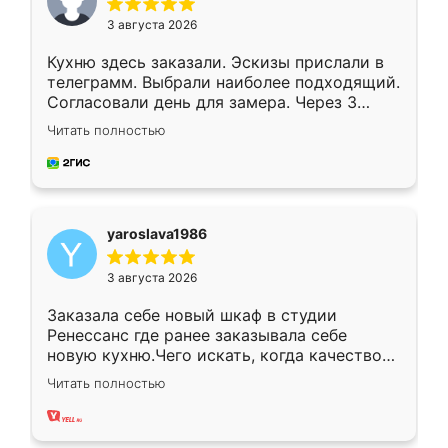
3 августа 2026
Кухню здесь заказали. Эскизы прислали в
телеграмм. Выбрали наиболее подходящий.
Согласовали день для замера. Через 3
недели кухня была уже готова. Остались
Читать полностью
довольны работой. Спасибо Ренессанс
мебель за качественную работу!
yaroslava1986
3 августа 2026
Заказала себе новый шкаф в студии
Ренессанс где ранее заказывала себе
новую кухню.Чего искать, когда качеством
вполне довольна. Служит кухня уже почти
Читать полностью
два года, нареканий нет.