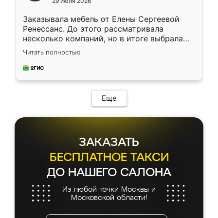
29 июля 2026
Заказывала мебель от Елены Сергеевой
Ренессанс. До этого рассматривала
несколько компаний, но в итоге выбрала
эту. Сначала обговорили условия, потом
Читать полностью
приехал замерщик, всё спокойно объяснил
и снял размеры. Изготовили в срок, с
доставкой тоже никаких проблем не
возникло. Сборку выполнили аккуратно,
мебель сразу встала на свое место без
Еще
каких-либо доработок. Качеством осталась
довольна, все выглядит так, как и ожидала.
ЗАКАЗАТЬ
БЕСПЛАТНОЕ ТАКСИ
ДО НАШЕГО САЛОНА
Из любой точки Москвы и
Московской области!