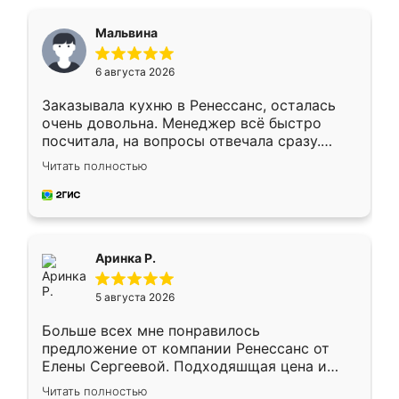
Мальвина
6 августа 2026
Заказывала кухню в Ренессанс, осталась
очень довольна. Менеджер всё быстро
посчитала, на вопросы отвечала сразу.
Замерщик приехал в субботу, подошёл к
Читать полностью
делу со всей ответственностью. Собрали
за день, ребята работали аккуратно, даже
пыли почти не было. Качество отличное,
ящики ходят плавно, ничего не скрипит.
Всё подошло как влитое.
Аринка Р.
5 августа 2026
Больше всех мне понравилось
предложение от компании Ренессанс от
Елены Сергеевой. Подходяшщая цена и
короткие сроки изготовления. Приехавший
Читать полностью