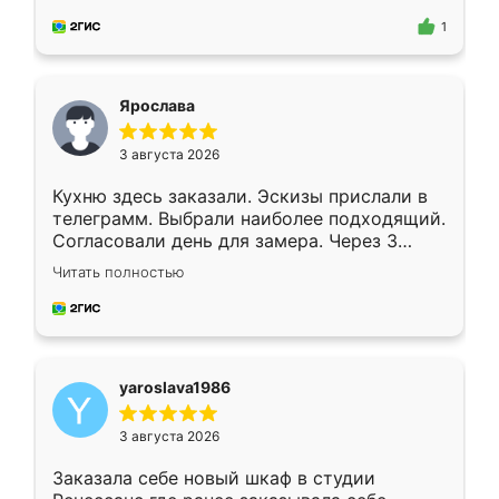
для замера сотрудник Владислав
предложил по моему эскизу самый
1
подходящий вариант шкафа. Немного его
видоизменил, получилось даже лучше, чем
я хотела.
Ярослава
3 августа 2026
Кухню здесь заказали. Эскизы прислали в
телеграмм. Выбрали наиболее подходящий.
Согласовали день для замера. Через 3
недели кухня была уже готова. Остались
Читать полностью
довольны работой. Спасибо Ренессанс
мебель за качественную работу!
yaroslava1986
3 августа 2026
Заказала себе новый шкаф в студии