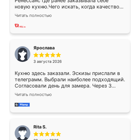
Ренессанс где ранее заказывала себе
новую кухню.Чего искать, когда качеством
вполне довольна. Служит кухня уже почти
Читать полностью
два года, нареканий нет.
Ярослава
3 августа 2026
Кухню здесь заказали. Эскизы прислали в
телеграмм. Выбрали наиболее подходящий.
Согласовали день для замера. Через 3
недели кухня была уже готова. Остались
Читать полностью
довольны работой. Спасибо Ренессанс
мебель за качественную работу!
Rita S.