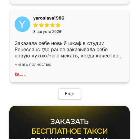
yaroslava1986
3 августа 2026
Заказала себе новый шкаф в студии
Ренессанс где ранее заказывала себе
новую кухню.Чего искать, когда качеством
вполне довольна. Служит кухня уже почти
Читать полностью
два года, нареканий нет.
Еще
ЗАКАЗАТЬ
БЕСПЛАТНОЕ ТАКСИ