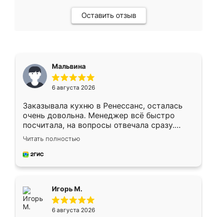
Оставить отзыв
Мальвина
6 августа 2026
Заказывала кухню в Ренессанс, осталась
очень довольна. Менеджер всё быстро
посчитала, на вопросы отвечала сразу.
Замерщик приехал в субботу, подошёл к
Читать полностью
делу со всей ответственностью. Собрали
за день, ребята работали аккуратно, даже
пыли почти не было. Качество отличное,
ящики ходят плавно, ничего не скрипит.
Всё подошло как влитое.
Игорь М.
6 августа 2026