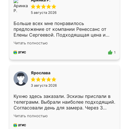
5 августа 2026
Больше всех мне понравилось
предложение от компании Ренессанс от
Елены Сергеевой. Подходяшщая цена и
короткие сроки изготовления. Приехавший
Читать полностью
для замера сотрудник Владислав
предложил по моему эскизу самый
1
подходящий вариант шкафа. Немного его
видоизменил, получилось даже лучше, чем
я хотела.
Ярослава
3 августа 2026
Кухню здесь заказали. Эскизы прислали в
телеграмм. Выбрали наиболее подходящий.
Согласовали день для замера. Через 3
недели кухня была уже готова. Остались
Читать полностью
довольны работой. Спасибо Ренессанс
мебель за качественную работу!