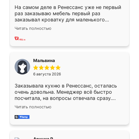
На самом деле в Ренессанс уже не первый
раз заказываю мебель первый раз
заказывал кроватку для маленького
ребёнка при его рождении ,во второй раз
Читать полностью
заказал шкаф-купе. По качеству очень
хорошее сборка достаточно быстрая,
также адекватные цены. До этого
сравнивал с разными конкурентами в этом
сегменте ,выбор у конкурентов куда
Мальвина
меньше, здесь же он более разнообразный.
Мне нравится ,если что-то потребуется из
6 августа 2026
мебели буду заказывать только здесь.
Заказывала кухню в Ренессанс, осталась
очень довольна. Менеджер всё быстро
посчитала, на вопросы отвечала сразу.
Замерщик приехал в субботу, подошёл к
Читать полностью
делу со всей ответственностью. Собрали
за день, ребята работали аккуратно, даже
пыли почти не было. Качество отличное,
ящики ходят плавно, ничего не скрипит.
Всё подошло как влитое.
Аринка Р.