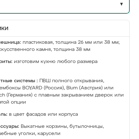
▼
ики
лешница:
пластиковая, толщина 26 мм или 38 мм;
скусственного камня, толщина 38 мм
риты:
изготовим кухню любого размера
тные системы :
ПВШ полного открывания,
ембоксы BOYARD (Россия), Blum (Австрия) или
ich (Германия) с плавным закрыванием дверок или
этой опции
ль:
в цвет фасадов или корпуса
ссуары:
Выкатные корзины, бутылочницы,
ебные уголки, карусели