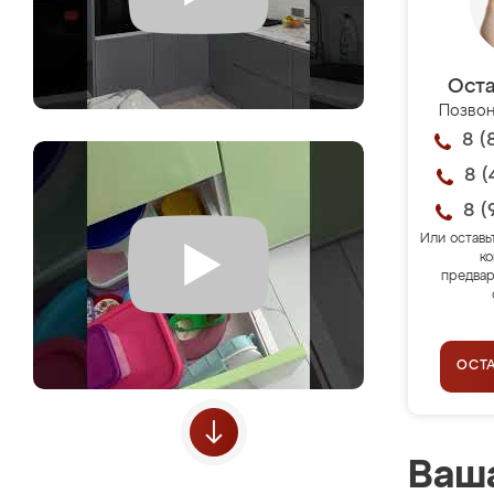
Оста
Позвон
8 (
8 (
8 (
Или оставь
ко
предвар
ОСТ
Ваша