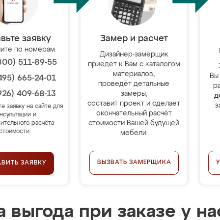
вьте заявку
Замер и расчет
ите по номерам
Дизайнер-замерщик
800) 511-89-55
приедет к Вам с каталогом
материалов,
Вы
495) 665-24-01
проведёт детальные
р
926) 409-68-13
замеры,
д
составит проект и сделает
з
те заявку на сайте для
окончательный расчёт
нсультации и
стоимости Вашей будущей
ительного расчёта
стоимости.
мебели.
ВЫЗВАТЬ ЗАМЕРЩИКА
АВИТЬ ЗАЯВКУ
 выгода при заказе у на