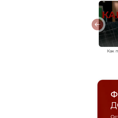
Как 
Ф
Д
Ост