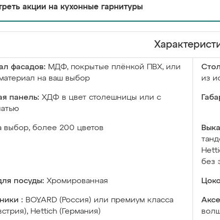
реть акции на кухонные гарнитуры
Характерист
ал фасадов:
МДФ, покрытые плёнкой ПВХ, или
Сто
материал на ваш выбор
из и
я панель:
ХДФ в цвет столешницы или с
Габа
чатью
а выбор, более 200 цветов
Выка
танд
Hett
без 
ля посуды:
Хромированная
Цоко
ники :
BOYARD (Россия) или премиум класса
Аксе
встрия), Hettich (Германия)
волш