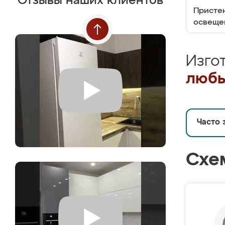
Отзывы наших клиентов
Пристен
освеще
Изго
любы
Часто 
Схе