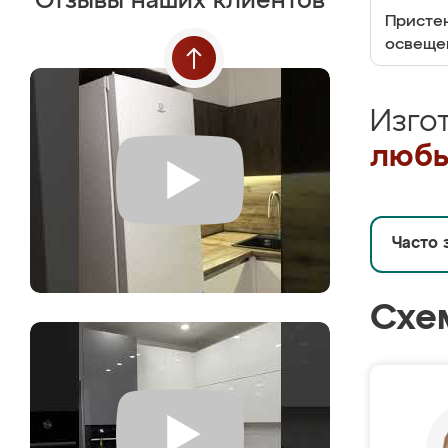
Отзывы наших клиентов
Пристен
освеще
Изго
любы
Часто 
Схе