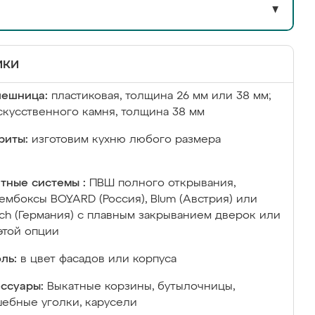
▼
ики
лешница:
пластиковая, толщина 26 мм или 38 мм;
скусственного камня, толщина 38 мм
риты:
изготовим кухню любого размера
тные системы :
ПВШ полного открывания,
ембоксы BOYARD (Россия), Blum (Австрия) или
ich (Германия) с плавным закрыванием дверок или
этой опции
ль:
в цвет фасадов или корпуса
ссуары:
Выкатные корзины, бутылочницы,
ебные уголки, карусели