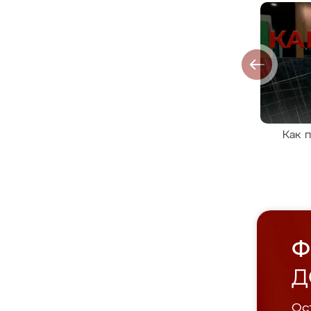
Как 
Ф
Д
Ост