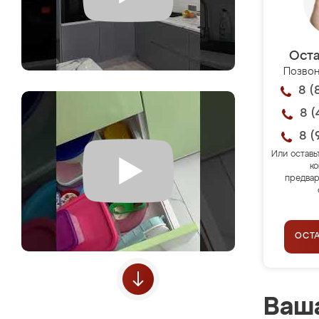
Оста
Позвон
8 (
8 (
8 (
Или оставь
ко
предвар
ОСТ
Ваша