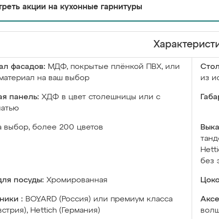
реть акции на кухонные гарнитуры
Характерист
ал фасадов:
МДФ, покрытые плёнкой ПВХ, или
Сто
материал на ваш выбор
из и
я панель:
ХДФ в цвет столешницы или с
Габа
чатью
а выбор, более 200 цветов
Выка
танд
Hett
без 
ля посуды:
Хромированная
Цоко
ники :
BOYARD (Россия) или премиум класса
Аксе
встрия), Hettich (Германия)
волш