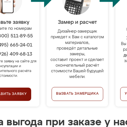
вьте заявку
Замер и расчет
ите по номерам
Дизайнер-замерщик
800) 511-89-55
приедет к Вам с каталогом
материалов,
Вы
495) 665-24-01
проведёт детальные
р
926) 409-68-13
замеры,
д
составит проект и сделает
з
те заявку на сайте для
окончательный расчёт
нсультации и
стоимости Вашей будущей
ительного расчёта
стоимости.
мебели.
ВЫЗВАТЬ ЗАМЕРЩИКА
АВИТЬ ЗАЯВКУ
 выгода при заказе у на