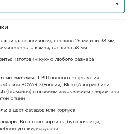
▼
ики
лешница:
пластиковая, толщина 26 мм или 38 мм;
скусственного камня, толщина 38 мм
риты:
изготовим кухню любого размера
тные системы :
ПВШ полного открывания,
ембоксы BOYARD (Россия), Blum (Австрия) или
ich (Германия) с плавным закрыванием дверок или
этой опции
ль:
в цвет фасадов или корпуса
ссуары:
Выкатные корзины, бутылочницы,
ебные уголки, карусели