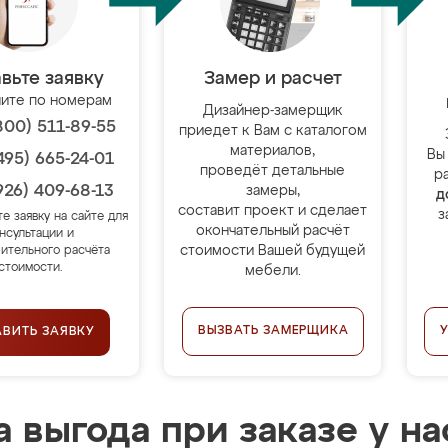
вьте заявку
Замер и расчет
ите по номерам
Дизайнер-замерщик
800) 511-89-55
приедет к Вам с каталогом
материалов,
Вы
495) 665-24-01
проведёт детальные
р
926) 409-68-13
замеры,
д
составит проект и сделает
з
те заявку на сайте для
окончательный расчёт
нсультации и
стоимости Вашей будущей
ительного расчёта
стоимости.
мебели.
ВЫЗВАТЬ ЗАМЕРЩИКА
АВИТЬ ЗАЯВКУ
 выгода при заказе у на