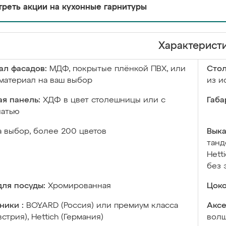
реть акции на кухонные гарнитуры
Характерист
ал фасадов:
МДФ, покрытые плёнкой ПВХ, или
Сто
материал на ваш выбор
из и
я панель:
ХДФ в цвет столешницы или с
Габа
чатью
а выбор, более 200 цветов
Выка
танд
Hett
без 
ля посуды:
Хромированная
Цоко
ники :
BOYARD (Россия) или премиум класса
Аксе
встрия), Hettich (Германия)
волш