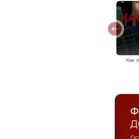
Как 
Ф
Д
Ост