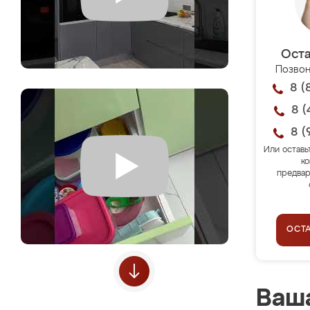
Оста
Позвон
8 (
8 (
8 (
Или оставь
ко
предвар
ОСТ
Ваша