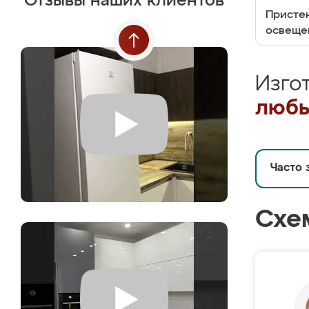
Отзывы наших клиентов
Пристен
освеще
Изго
любы
Часто 
Схе