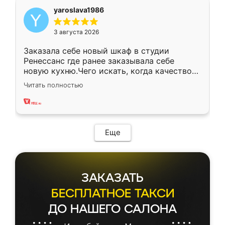
yaroslava1986
3 августа 2026
Заказала себе новый шкаф в студии
Ренессанс где ранее заказывала себе
новую кухню.Чего искать, когда качеством
вполне довольна. Служит кухня уже почти
Читать полностью
два года, нареканий нет.
Еще
ЗАКАЗАТЬ
БЕСПЛАТНОЕ ТАКСИ
ДО НАШЕГО САЛОНА