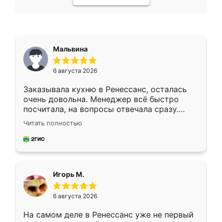
Мальвина
6 августа 2026
Заказывала кухню в Ренессанс, осталась
очень довольна. Менеджер всё быстро
посчитала, на вопросы отвечала сразу.
Замерщик приехал в субботу, подошёл к
Читать полностью
делу со всей ответственностью. Собрали
за день, ребята работали аккуратно, даже
пыли почти не было. Качество отличное,
ящики ходят плавно, ничего не скрипит.
Всё подошло как влитое.
Игорь М.
6 августа 2026
На самом деле в Ренессанс уже не первый