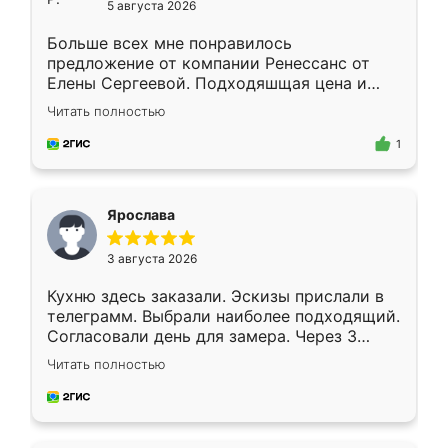
5 августа 2026
Больше всех мне понравилось
предложение от компании Ренессанс от
Елены Сергеевой. Подходяшщая цена и
короткие сроки изготовления. Приехавший
Читать полностью
для замера сотрудник Владислав
предложил по моему эскизу самый
1
подходящий вариант шкафа. Немного его
видоизменил, получилось даже лучше, чем
я хотела.
Ярослава
3 августа 2026
Кухню здесь заказали. Эскизы прислали в
телеграмм. Выбрали наиболее подходящий.
Согласовали день для замера. Через 3
недели кухня была уже готова. Остались
Читать полностью
довольны работой. Спасибо Ренессанс
мебель за качественную работу!