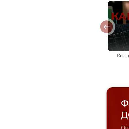
Как 
Ф
Д
Ост