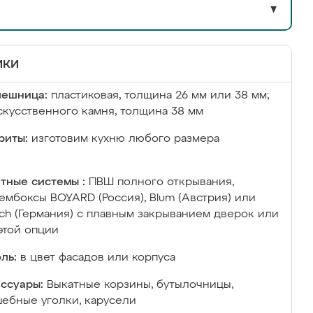
▼
ики
лешница:
пластиковая, толщина 26 мм или 38 мм;
скусственного камня, толщина 38 мм
риты:
изготовим кухню любого размера
тные системы :
ПВШ полного открывания,
ембоксы BOYARD (Россия), Blum (Австрия) или
ich (Германия) с плавным закрыванием дверок или
этой опции
ль:
в цвет фасадов или корпуса
ссуары:
Выкатные корзины, бутылочницы,
ебные уголки, карусели