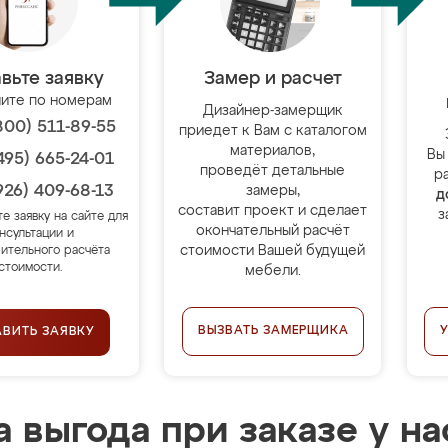
вьте заявку
Замер и расчет
ите по номерам
Дизайнер-замерщик
800) 511-89-55
приедет к Вам с каталогом
материалов,
Вы
495) 665-24-01
проведёт детальные
р
926) 409-68-13
замеры,
д
составит проект и сделает
з
те заявку на сайте для
окончательный расчёт
нсультации и
стоимости Вашей будущей
ительного расчёта
стоимости.
мебели.
ВЫЗВАТЬ ЗАМЕРЩИКА
АВИТЬ ЗАЯВКУ
 выгода при заказе у на