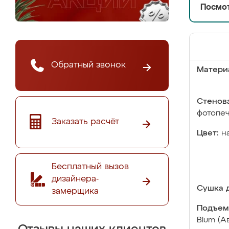
Посмот
Обратный звонок
Матери
Стенова
фотопе
Заказать расчёт
Цвет:
н
Бесплатный вызов
дизайнера-
Сушка д
замерщика
Подъем
Blum (А