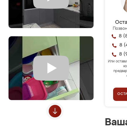
Оста
Позвон
8 (
8 (
8 (
Или оставь
ко
предвар
ОСТ
Ваша