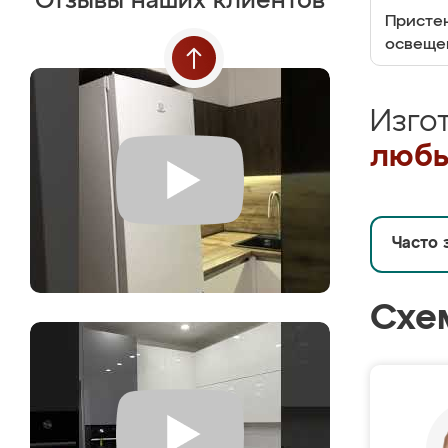
Отзывы наших клиентов
Пристен
освеще
Изго
любы
Часто 
Схе