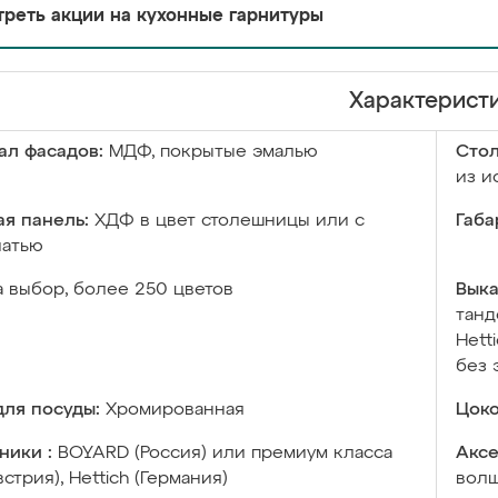
реть акции на кухонные гарнитуры
Характерист
ал фасадов:
МДФ, покрытые эмалью
Сто
из и
я панель:
ХДФ в цвет столешницы или с
Габа
чатью
а выбор, более 250 цветов
Выка
танд
Hett
без 
ля посуды:
Хромированная
Цоко
ники :
BOYARD (Россия) или премиум класса
Аксе
встрия), Hettich (Германия)
волш