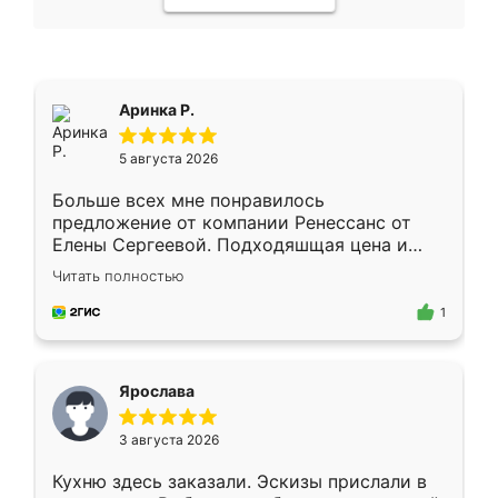
Аринка Р.
5 августа 2026
Больше всех мне понравилось
предложение от компании Ренессанс от
Елены Сергеевой. Подходяшщая цена и
короткие сроки изготовления. Приехавший
Читать полностью
для замера сотрудник Владислав
предложил по моему эскизу самый
1
подходящий вариант шкафа. Немного его
видоизменил, получилось даже лучше, чем
я хотела.
Ярослава
3 августа 2026
Кухню здесь заказали. Эскизы прислали в