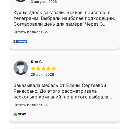
3 августа 2026
Кухню здесь заказали. Эскизы прислали в
телеграмм. Выбрали наиболее подходящий.
Согласовали день для замера. Через 3
недели кухня была уже готова. Остались
Читать полностью
довольны работой. Спасибо Ренессанс
мебель за качественную работу!
Rita S.
29 июля 2026
Заказывала мебель от Елены Сергеевой
Ренессанс. До этого рассматривала
несколько компаний, но в итоге выбрала
эту. Сначала обговорили условия, потом
Читать полностью
приехал замерщик, всё спокойно объяснил
и снял размеры. Изготовили в срок, с
доставкой тоже никаких проблем не
возникло. Сборку выполнили аккуратно,