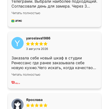
телеграмм. Выбрали наиболее подходящий.
Согласовали день для замера. Через 3
недели кухня была уже готова. Остались
Читать полностью
довольны работой. Спасибо Ренессанс
мебель за качественную работу!
yaroslava1986
3 августа 2026
Заказала себе новый шкаф в студии
Ренессанс где ранее заказывала себе
новую кухню.Чего искать, когда качеством
вполне довольна. Служит кухня уже почти
Читать полностью
два года, нареканий нет.
Ярослава