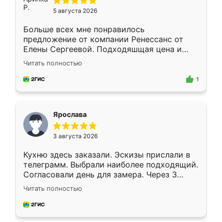
5 августа 2026
Больше всех мне понравилось
предложение от компании Ренессанс от
Елены Сергеевой. Подходяшщая цена и
короткие сроки изготовления. Приехавший
Читать полностью
для замера сотрудник Владислав
предложил по моему эскизу самый
1
подходящий вариант шкафа. Немного его
видоизменил, получилось даже лучше, чем
я хотела.
Ярослава
3 августа 2026
Кухню здесь заказали. Эскизы прислали в
телеграмм. Выбрали наиболее подходящий.
Согласовали день для замера. Через 3
недели кухня была уже готова. Остались
Читать полностью
довольны работой. Спасибо Ренессанс
мебель за качественную работу!