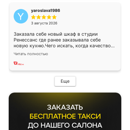
yaroslava1986
3 августа 2026
Заказала себе новый шкаф в студии
Ренессанс где ранее заказывала себе
новую кухню.Чего искать, когда качеством
вполне довольна. Служит кухня уже почти
Читать полностью
два года, нареканий нет.
Еще
ЗАКАЗАТЬ
БЕСПЛАТНОЕ ТАКСИ
ДО НАШЕГО САЛОНА