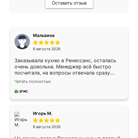
Оставить отзыв
Мальвина
6 августа 2026
Заказывала кухню в Ренессанс, осталась
очень довольна. Менеджер всё быстро
посчитала, на вопросы отвечала сразу.
Замерщик приехал в субботу, подошёл к
Читать полностью
делу со всей ответственностью. Собрали
за день, ребята работали аккуратно, даже
пыли почти не было. Качество отличное,
ящики ходят плавно, ничего не скрипит.
Всё подошло как влитое.
Игорь М.
6 августа 2026