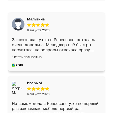
Мальвина
6 августа 2026
Заказывала кухню в Ренессанс, осталась
очень довольна. Менеджер всё быстро
посчитала, на вопросы отвечала сразу.
Замерщик приехал в субботу, подошёл к
Читать полностью
делу со всей ответственностью. Собрали
за день, ребята работали аккуратно, даже
пыли почти не было. Качество отличное,
ящики ходят плавно, ничего не скрипит.
Всё подошло как влитое.
Игорь М.
6 августа 2026
На самом деле в Ренессанс уже не первый
раз заказываю мебель первый раз