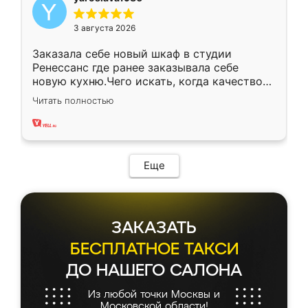
3 августа 2026
Заказала себе новый шкаф в студии
Ренессанс где ранее заказывала себе
новую кухню.Чего искать, когда качеством
вполне довольна. Служит кухня уже почти
Читать полностью
два года, нареканий нет.
Еще
ЗАКАЗАТЬ
БЕСПЛАТНОЕ ТАКСИ
ДО НАШЕГО САЛОНА
Из любой точки Москвы и
Московской области!