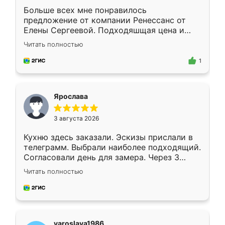
Больше всех мне понравилось
предложение от компании Ренессанс от
Елены Сергеевой. Подходяшщая цена и
короткие сроки изготовления. Приехавший
Читать полностью
для замера сотрудник Владислав
предложил по моему эскизу самый
1
подходящий вариант шкафа. Немного его
видоизменил, получилось даже лучше, чем
я хотела.
Ярослава
3 августа 2026
Кухню здесь заказали. Эскизы прислали в
телеграмм. Выбрали наиболее подходящий.
Согласовали день для замера. Через 3
недели кухня была уже готова. Остались
Читать полностью
довольны работой. Спасибо Ренессанс
мебель за качественную работу!
yaroslava1986