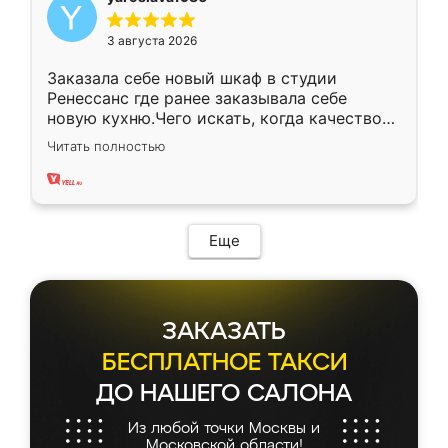
3 августа 2026
Заказала себе новый шкаф в студии
Ренессанс где ранее заказывала себе
новую кухню.Чего искать, когда качеством
вполне довольна. Служит кухня уже почти
Читать полностью
два года, нареканий нет.
Еще
ЗАКАЗАТЬ
БЕСПЛАТНОЕ ТАКСИ
ДО НАШЕГО САЛОНА
Из любой точки Москвы и
Московской области!