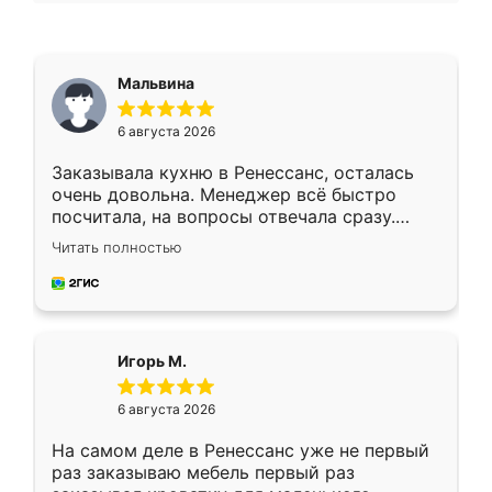
Мальвина
6 августа 2026
Заказывала кухню в Ренессанс, осталась
очень довольна. Менеджер всё быстро
посчитала, на вопросы отвечала сразу.
Замерщик приехал в субботу, подошёл к
Читать полностью
делу со всей ответственностью. Собрали
за день, ребята работали аккуратно, даже
пыли почти не было. Качество отличное,
ящики ходят плавно, ничего не скрипит.
Всё подошло как влитое.
Игорь М.
6 августа 2026
На самом деле в Ренессанс уже не первый
раз заказываю мебель первый раз