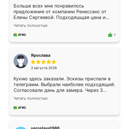
Больше всех мне понравилось
предложение от компании Ренессанс от
Елены Сергеевой. Подходяшщая цена и
короткие сроки изготовления. Приехавший
Читать полностью
для замера сотрудник Владислав
предложил по моему эскизу самый
1
подходящий вариант шкафа. Немного его
видоизменил, получилось даже лучше, чем
я хотела.
Ярослава
3 августа 2026
Кухню здесь заказали. Эскизы прислали в
телеграмм. Выбрали наиболее подходящий.
Согласовали день для замера. Через 3
недели кухня была уже готова. Остались
Читать полностью
довольны работой. Спасибо Ренессанс
мебель за качественную работу!
yaroslava1986