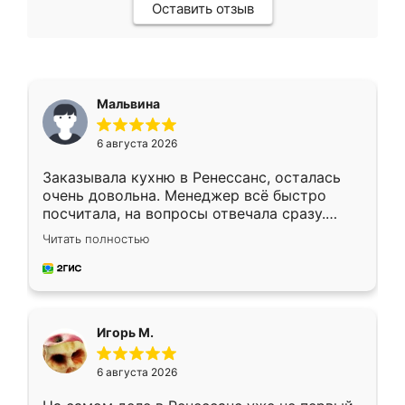
Оставить отзыв
Мальвина
6 августа 2026
Заказывала кухню в Ренессанс, осталась
очень довольна. Менеджер всё быстро
посчитала, на вопросы отвечала сразу.
Замерщик приехал в субботу, подошёл к
Читать полностью
делу со всей ответственностью. Собрали
за день, ребята работали аккуратно, даже
пыли почти не было. Качество отличное,
ящики ходят плавно, ничего не скрипит.
Всё подошло как влитое.
Игорь М.
6 августа 2026