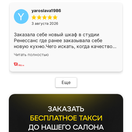
yaroslava1986
3 августа 2026
Заказала себе новый шкаф в студии
Ренессанс где ранее заказывала себе
новую кухню.Чего искать, когда качеством
вполне довольна. Служит кухня уже почти
Читать полностью
два года, нареканий нет.
Еще
ЗАКАЗАТЬ
БЕСПЛАТНОЕ ТАКСИ
ДО НАШЕГО САЛОНА