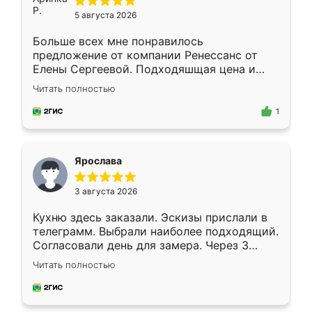
5 августа 2026
Больше всех мне понравилось
предложение от компании Ренессанс от
Елены Сергеевой. Подходяшщая цена и
короткие сроки изготовления. Приехавший
Читать полностью
для замера сотрудник Владислав
предложил по моему эскизу самый
1
подходящий вариант шкафа. Немного его
видоизменил, получилось даже лучше, чем
я хотела.
Ярослава
3 августа 2026
Кухню здесь заказали. Эскизы прислали в
телеграмм. Выбрали наиболее подходящий.
Согласовали день для замера. Через 3
недели кухня была уже готова. Остались
Читать полностью
довольны работой. Спасибо Ренессанс
мебель за качественную работу!