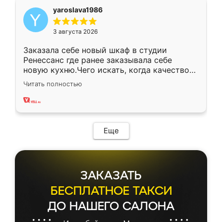
yaroslava1986
3 августа 2026
Заказала себе новый шкаф в студии
Ренессанс где ранее заказывала себе
новую кухню.Чего искать, когда качеством
вполне довольна. Служит кухня уже почти
Читать полностью
два года, нареканий нет.
Еще
ЗАКАЗАТЬ
БЕСПЛАТНОЕ ТАКСИ
ДО НАШЕГО САЛОНА