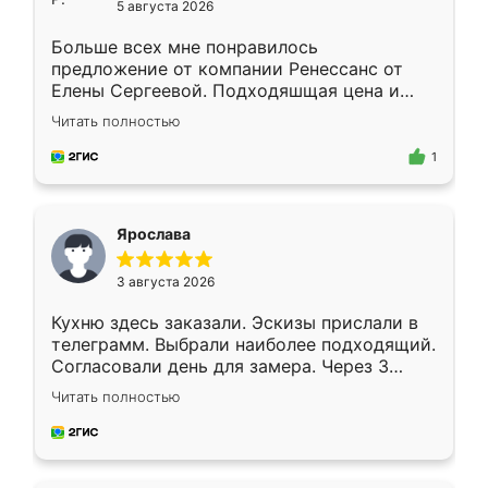
5 августа 2026
Больше всех мне понравилось
предложение от компании Ренессанс от
Елены Сергеевой. Подходяшщая цена и
короткие сроки изготовления. Приехавший
Читать полностью
для замера сотрудник Владислав
предложил по моему эскизу самый
1
подходящий вариант шкафа. Немного его
видоизменил, получилось даже лучше, чем
я хотела.
Ярослава
3 августа 2026
Кухню здесь заказали. Эскизы прислали в
телеграмм. Выбрали наиболее подходящий.
Согласовали день для замера. Через 3
недели кухня была уже готова. Остались
Читать полностью
довольны работой. Спасибо Ренессанс
мебель за качественную работу!