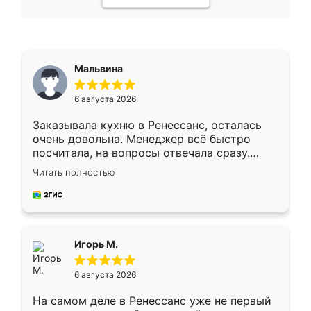
Мальвина
6 августа 2026
Заказывала кухню в Ренессанс, осталась
очень довольна. Менеджер всё быстро
посчитала, на вопросы отвечала сразу.
Замерщик приехал в субботу, подошёл к
Читать полностью
делу со всей ответственностью. Собрали
за день, ребята работали аккуратно, даже
пыли почти не было. Качество отличное,
ящики ходят плавно, ничего не скрипит.
Всё подошло как влитое.
Игорь М.
6 августа 2026
На самом деле в Ренессанс уже не первый