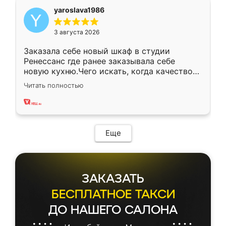
yaroslava1986
3 августа 2026
Заказала себе новый шкаф в студии
Ренессанс где ранее заказывала себе
новую кухню.Чего искать, когда качеством
вполне довольна. Служит кухня уже почти
Читать полностью
два года, нареканий нет.
Еще
ЗАКАЗАТЬ
БЕСПЛАТНОЕ ТАКСИ
ДО НАШЕГО САЛОНА