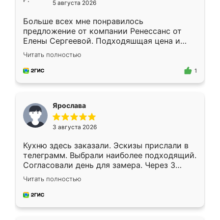
5 августа 2026
Больше всех мне понравилось
предложение от компании Ренессанс от
Елены Сергеевой. Подходяшщая цена и
короткие сроки изготовления. Приехавший
Читать полностью
для замера сотрудник Владислав
предложил по моему эскизу самый
1
подходящий вариант шкафа. Немного его
видоизменил, получилось даже лучше, чем
я хотела.
Ярослава
3 августа 2026
Кухню здесь заказали. Эскизы прислали в
телеграмм. Выбрали наиболее подходящий.
Согласовали день для замера. Через 3
недели кухня была уже готова. Остались
Читать полностью
довольны работой. Спасибо Ренессанс
мебель за качественную работу!