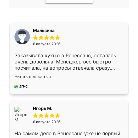
Мальвина
6 августа 2026
Заказывала кухню в Ренессанс, осталась
очень довольна. Менеджер всё быстро
посчитала, на вопросы отвечала сразу.
Замерщик приехал в субботу, подошёл к
Читать полностью
делу со всей ответственностью. Собрали
за день, ребята работали аккуратно, даже
пыли почти не было. Качество отличное,
ящики ходят плавно, ничего не скрипит.
Всё подошло как влитое.
Игорь М.
6 августа 2026
На самом деле в Ренессанс уже не первый