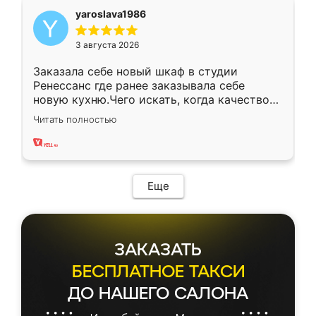
yaroslava1986
3 августа 2026
Заказала себе новый шкаф в студии
Ренессанс где ранее заказывала себе
новую кухню.Чего искать, когда качеством
вполне довольна. Служит кухня уже почти
Читать полностью
два года, нареканий нет.
Еще
ЗАКАЗАТЬ
БЕСПЛАТНОЕ ТАКСИ
ДО НАШЕГО САЛОНА