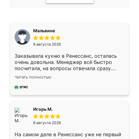
Мальвина
6 августа 2026
Заказывала кухню в Ренессанс, осталась
очень довольна. Менеджер всё быстро
посчитала, на вопросы отвечала сразу.
Замерщик приехал в субботу, подошёл к
Читать полностью
делу со всей ответственностью. Собрали
за день, ребята работали аккуратно, даже
пыли почти не было. Качество отличное,
ящики ходят плавно, ничего не скрипит.
Всё подошло как влитое.
Игорь М.
6 августа 2026
На самом деле в Ренессанс уже не первый