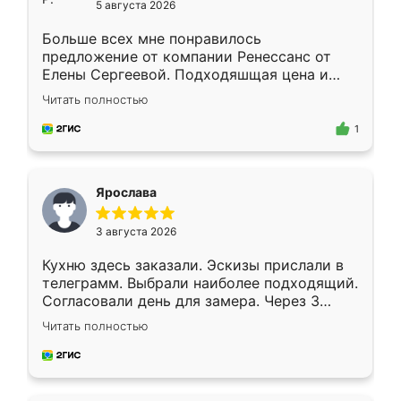
5 августа 2026
Больше всех мне понравилось
предложение от компании Ренессанс от
Елены Сергеевой. Подходяшщая цена и
короткие сроки изготовления. Приехавший
Читать полностью
для замера сотрудник Владислав
предложил по моему эскизу самый
1
подходящий вариант шкафа. Немного его
видоизменил, получилось даже лучше, чем
я хотела.
Ярослава
3 августа 2026
Кухню здесь заказали. Эскизы прислали в
телеграмм. Выбрали наиболее подходящий.
Согласовали день для замера. Через 3
недели кухня была уже готова. Остались
Читать полностью
довольны работой. Спасибо Ренессанс
мебель за качественную работу!