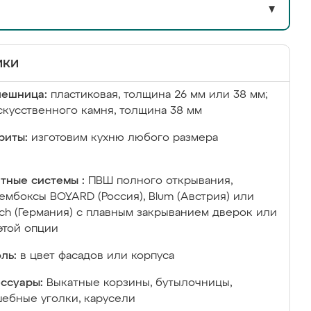
▼
ики
лешница:
пластиковая, толщина 26 мм или 38 мм;
скусственного камня, толщина 38 мм
риты:
изготовим кухню любого размера
тные системы :
ПВШ полного открывания,
ембоксы BOYARD (Россия), Blum (Австрия) или
ich (Германия) с плавным закрыванием дверок или
этой опции
ль:
в цвет фасадов или корпуса
ссуары:
Выкатные корзины, бутылочницы,
ебные уголки, карусели