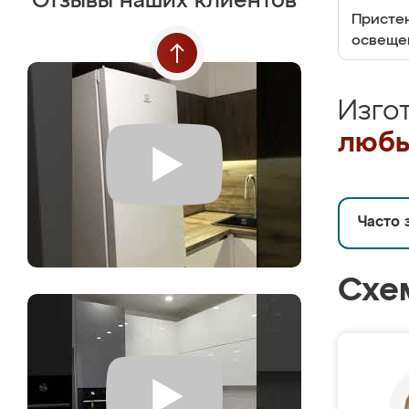
Отзывы наших клиентов
Пристен
освеще
Изго
любы
Часто 
Схе