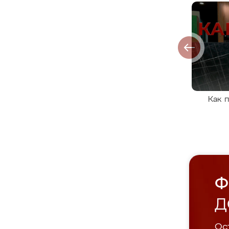
Как 
Ф
Д
Ост