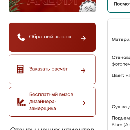
Посмот
Обратный звонок
Матери
Стенова
фотопе
Заказать расчёт
Цвет:
н
Бесплатный вызов
дизайнера-
Сушка д
замерщика
Подъем
Blum (А