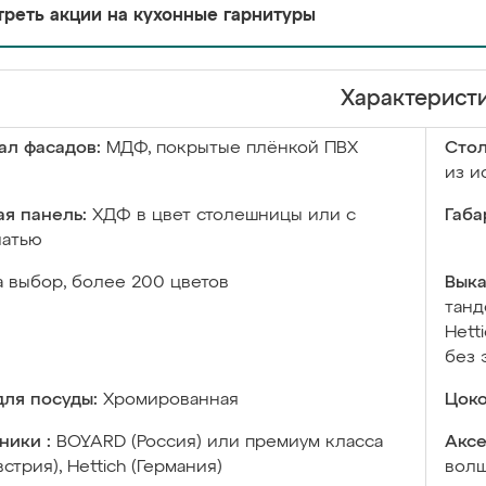
реть акции на кухонные гарнитуры
Характерист
ал фасадов:
МДФ, покрытые плёнкой ПВХ
Сто
из и
я панель:
ХДФ в цвет столешницы или с
Габа
чатью
а выбор, более 200 цветов
Выка
танд
Hett
без 
ля посуды:
Хромированная
Цоко
ники :
BOYARD (Россия) или премиум класса
Аксе
встрия), Hettich (Германия)
волш