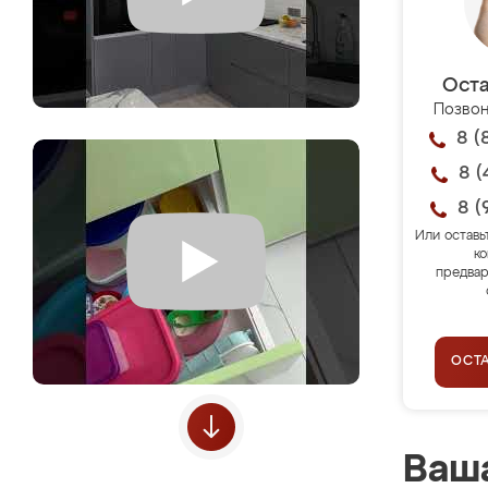
Оста
Позвон
8 (
8 (
8 (
Или оставь
ко
предвар
ОСТ
Ваша