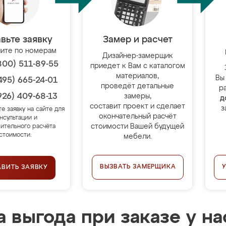
вьте заявку
Замер и расчет
ите по номерам
Дизайнер-замерщик
800) 511-89-55
приедет к Вам с каталогом
материалов,
Вы
495) 665-24-01
проведёт детальные
р
926) 409-68-13
замеры,
д
составит проект и сделает
з
те заявку на сайте для
окончательный расчёт
нсультации и
стоимости Вашей будущей
ительного расчёта
стоимости.
мебели.
ВЫЗВАТЬ ЗАМЕРЩИКА
АВИТЬ ЗАЯВКУ
 выгода при заказе у на