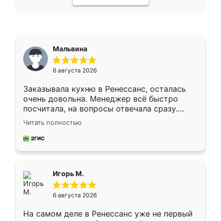
Мальвина
6 августа 2026
Заказывала кухню в Ренессанс, осталась
очень довольна. Менеджер всё быстро
посчитала, на вопросы отвечала сразу.
Замерщик приехал в субботу, подошёл к
Читать полностью
делу со всей ответственностью. Собрали
за день, ребята работали аккуратно, даже
пыли почти не было. Качество отличное,
ящики ходят плавно, ничего не скрипит.
Всё подошло как влитое.
Игорь М.
6 августа 2026
На самом деле в Ренессанс уже не первый