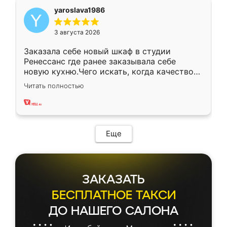
yaroslava1986
3 августа 2026
Заказала себе новый шкаф в студии
Ренессанс где ранее заказывала себе
новую кухню.Чего искать, когда качеством
вполне довольна. Служит кухня уже почти
Читать полностью
два года, нареканий нет.
Еще
ЗАКАЗАТЬ
БЕСПЛАТНОЕ ТАКСИ
ДО НАШЕГО САЛОНА