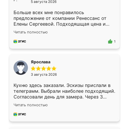
5 августа 2026
Больше всех мне понравилось
предложение от компании Ренессанс от
Елены Сергеевой. Подходяшщая цена и
короткие сроки изготовления. Приехавший
Читать полностью
для замера сотрудник Владислав
предложил по моему эскизу самый
1
подходящий вариант шкафа. Немного его
видоизменил, получилось даже лучше, чем
я хотела.
Ярослава
3 августа 2026
Кухню здесь заказали. Эскизы прислали в
телеграмм. Выбрали наиболее подходящий.
Согласовали день для замера. Через 3
недели кухня была уже готова. Остались
Читать полностью
довольны работой. Спасибо Ренессанс
мебель за качественную работу!