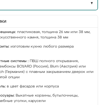
▼
ики
лешница:
пластиковая, толщина 26 мм или 38 мм;
скусственного камня, толщина 38 мм
риты:
изготовим кухню любого размера
тные системы :
ПВШ полного открывания,
ембоксы BOYARD (Россия), Blum (Австрия) или
ich (Германия) с плавным закрыванием дверок или
этой опции
ль:
в цвет фасадов или корпуса
ссуары:
Выкатные корзины, бутылочницы,
ебные уголки, карусели