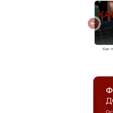
Как 
Ф
Д
Ост