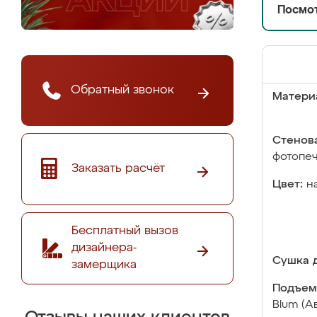
Посмот
Обратный звонок
Матери
Стенова
фотопе
Заказать расчёт
Цвет:
н
Бесплатный вызов
дизайнера-
Сушка д
замерщика
Подъем
Blum (А