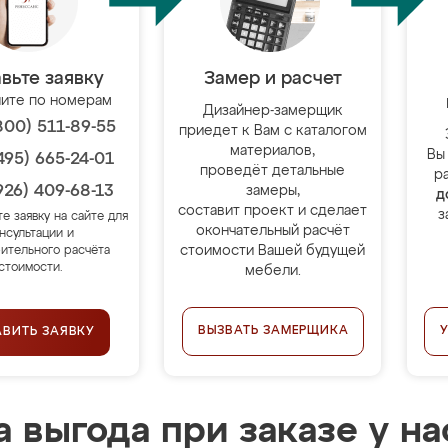
вьте заявку
Замер и расчет
ите по номерам
Дизайнер-замерщик
800) 511-89-55
приедет к Вам с каталогом
материалов,
Вы
495) 665-24-01
проведёт детальные
р
926) 409-68-13
замеры,
д
составит проект и сделает
з
те заявку на сайте для
окончательный расчёт
нсультации и
стоимости Вашей будущей
ительного расчёта
стоимости.
мебели.
ВЫЗВАТЬ ЗАМЕРЩИКА
АВИТЬ ЗАЯВКУ
 выгода при заказе у на