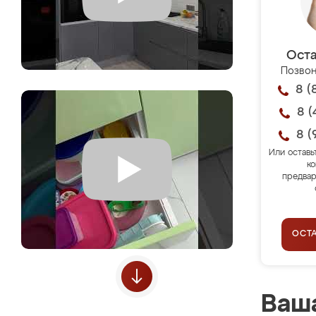
Оста
Позвон
8 (
8 (
8 (
Или оставь
ко
предвар
ОСТ
Ваша