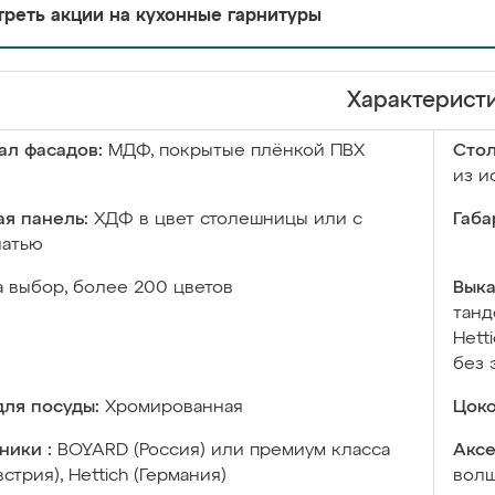
реть акции на кухонные гарнитуры
Характерист
ал фасадов:
МДФ, покрытые плёнкой ПВХ
Сто
из и
я панель:
ХДФ в цвет столешницы или с
Габа
чатью
а выбор, более 200 цветов
Выка
танд
Hett
без 
ля посуды:
Хромированная
Цоко
ники :
BOYARD (Россия) или премиум класса
Аксе
встрия), Hettich (Германия)
волш