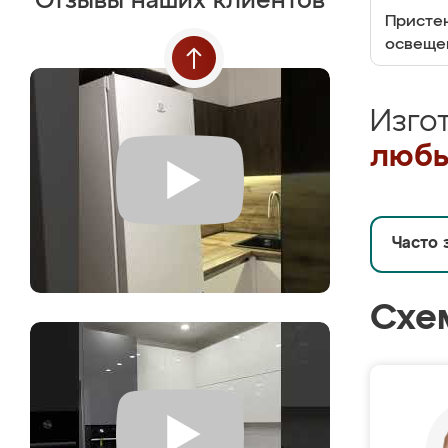
Отзывы наших клиентов
Пристен
освеще
Изго
любы
Часто 
Схе