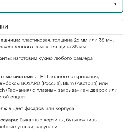
▼
ики
лешница:
пластиковая, толщина 26 мм или 38 мм;
скусственного камня, толщина 38 мм
риты:
изготовим кухню любого размера
тные системы :
ПВШ полного открывания,
ембоксы BOYARD (Россия), Blum (Австрия) или
ich (Германия) с плавным закрыванием дверок или
этой опции
ль:
в цвет фасадов или корпуса
ссуары:
Выкатные корзины, бутылочницы,
ебные уголки, карусели