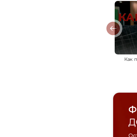
Как 
Ф
Д
Ост