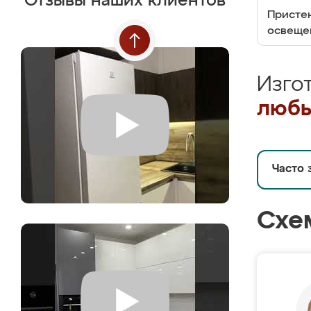
Отзывы наших клиентов
Пристен
освеще
Изго
любы
Часто 
Схе