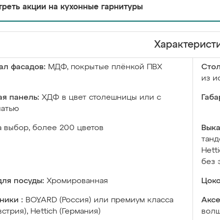
реть акции на кухонные гарнитуры
Характерист
ал фасадов:
МДФ, покрытые плёнкой ПВХ
Сто
из и
я панель:
ХДФ в цвет столешницы или с
Габа
чатью
а выбор, более 200 цветов
Выка
танд
Hett
без 
ля посуды:
Хромированная
Цоко
ники :
BOYARD (Россия) или премиум класса
Аксе
встрия), Hettich (Германия)
волш