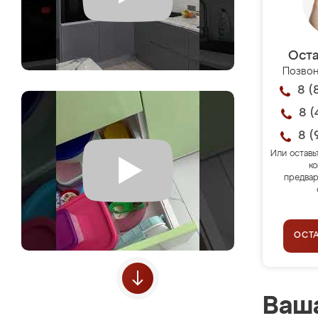
Оста
Позвон
8 (
8 (
8 (
Или оставь
ко
предвар
ОСТ
Ваша