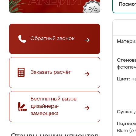
Посмот
Обратный звонок
Матери
Стенова
фотопе
Заказать расчёт
Цвет:
н
Бесплатный вызов
дизайнера-
Сушка д
замерщика
Подъем
Blum (А