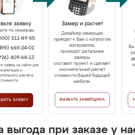
вьте заявку
Замер и расчет
ите по номерам
Дизайнер-замерщик
800) 511-89-55
приедет к Вам с каталогом
материалов,
Вы
495) 665-24-01
проведёт детальные
р
926) 409-68-13
замеры,
д
составит проект и сделает
з
те заявку на сайте для
окончательный расчёт
нсультации и
стоимости Вашей будущей
ительного расчёта
стоимости.
мебели.
ВЫЗВАТЬ ЗАМЕРЩИКА
АВИТЬ ЗАЯВКУ
 выгода при заказе у на