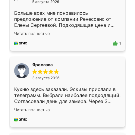
5 августа 2026
Больше всех мне понравилось
предложение от компании Ренессанс от
Елены Сергеевой. Подходяшщая цена и
короткие сроки изготовления. Приехавший
Читать полностью
для замера сотрудник Владислав
предложил по моему эскизу самый
1
подходящий вариант шкафа. Немного его
видоизменил, получилось даже лучше, чем
я хотела.
Ярослава
3 августа 2026
Кухню здесь заказали. Эскизы прислали в
телеграмм. Выбрали наиболее подходящий.
Согласовали день для замера. Через 3
недели кухня была уже готова. Остались
Читать полностью
довольны работой. Спасибо Ренессанс
мебель за качественную работу!