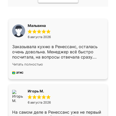
Мальвина
6 августа 2026
Заказывала кухню в Ренессанс, осталась
очень довольна. Менеджер всё быстро
посчитала, на вопросы отвечала сразу.
Замерщик приехал в субботу, подошёл к
Читать полностью
делу со всей ответственностью. Собрали
за день, ребята работали аккуратно, даже
пыли почти не было. Качество отличное,
ящики ходят плавно, ничего не скрипит.
Всё подошло как влитое.
Игорь М.
6 августа 2026
На самом деле в Ренессанс уже не первый