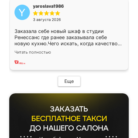
yaroslava1986
3 августа 2026
Заказала себе новый шкаф в студии
Ренессанс где ранее заказывала себе
новую кухню.Чего искать, когда качеством
вполне довольна. Служит кухня уже почти
Читать полностью
два года, нареканий нет.
Еще
ЗАКАЗАТЬ
БЕСПЛАТНОЕ ТАКСИ
ДО НАШЕГО САЛОНА