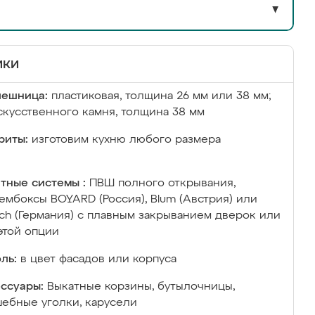
▼
ики
лешница:
пластиковая, толщина 26 мм или 38 мм;
скусственного камня, толщина 38 мм
риты:
изготовим кухню любого размера
тные системы :
ПВШ полного открывания,
ембоксы BOYARD (Россия), Blum (Австрия) или
ich (Германия) с плавным закрыванием дверок или
этой опции
ль:
в цвет фасадов или корпуса
ссуары:
Выкатные корзины, бутылочницы,
ебные уголки, карусели