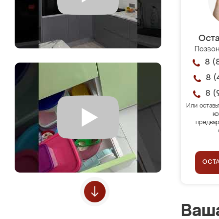
Оста
Позвон
8 (
8 (
8 (
Или оставь
ко
предвар
ОСТ
Ваша