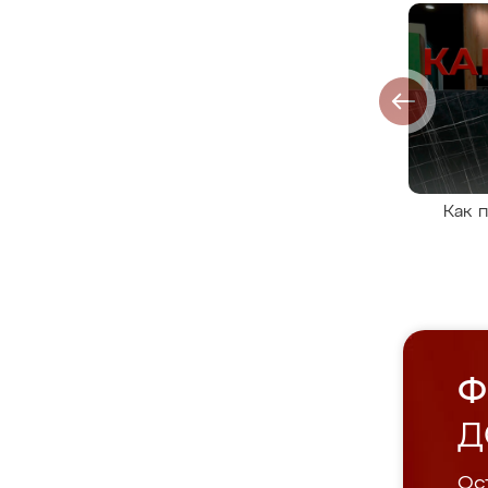
Как 
Ф
Д
Ост