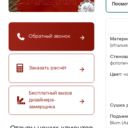
Посмот
Обратный звонок
Матери
(Италия
Стенова
фотопе
Заказать расчёт
Цвет:
н
Бесплатный вызов
дизайнера-
Сушка д
замерщика
Подъем
Blum (А