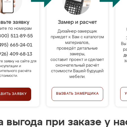
вьте заявку
Замер и расчет
ите по номерам
Дизайнер-замерщик
800) 511-89-55
приедет к Вам с каталогом
материалов,
Вы
495) 665-24-01
проведёт детальные
р
926) 409-68-13
замеры,
д
составит проект и сделает
з
те заявку на сайте для
окончательный расчёт
нсультации и
стоимости Вашей будущей
ительного расчёта
стоимости.
мебели.
ВЫЗВАТЬ ЗАМЕРЩИКА
АВИТЬ ЗАЯВКУ
 выгода при заказе у на