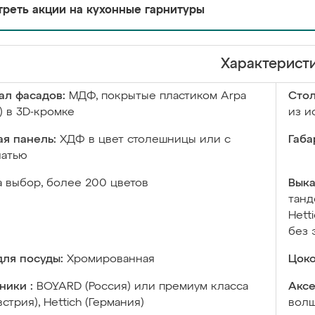
реть акции на кухонные гарнитуры
Характерист
ал фасадов:
МДФ, покрытые пластиком Arpa
Сто
) в 3D-кромке
из и
я панель:
ХДФ в цвет столешницы или с
Габа
чатью
а выбор, более 200 цветов
Выка
танд
Hett
без 
ля посуды:
Хромированная
Цоко
ники :
BOYARD (Россия) или премиум класса
Аксе
встрия), Hettich (Германия)
волш