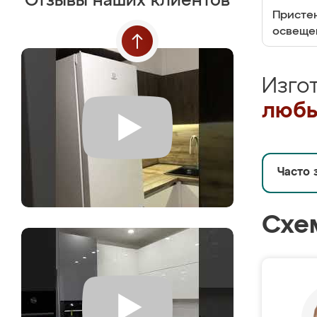
Отзывы наших клиентов
Пристен
освеще
Изго
любы
Часто 
Схе