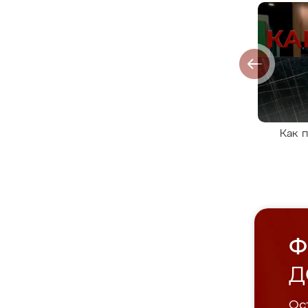
Как 
Ф
Д
Ост