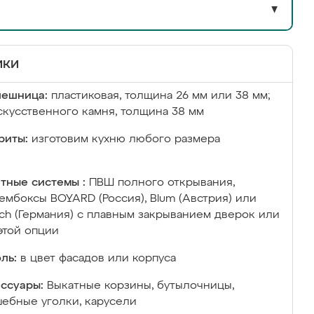
▼
ики
лешница:
пластиковая, толщина 26 мм или 38 мм;
скусственного камня, толщина 38 мм
риты:
изготовим кухню любого размера
тные системы :
ПВШ полного открывания,
ембоксы BOYARD (Россия), Blum (Австрия) или
ich (Германия) с плавным закрыванием дверок или
этой опции
ль:
в цвет фасадов или корпуса
ссуары:
Выкатные корзины, бутылочницы,
ебные уголки, карусели