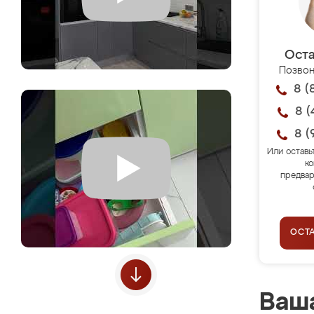
Оста
Позвон
8 (
8 (
8 (
Или оставь
ко
предвар
ОСТ
Ваша