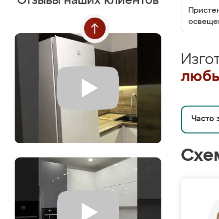
Отзывы наших клиентов
Пристен
освеще
Изго
любы
Часто 
Схе