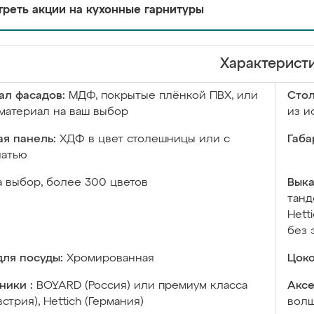
реть акции на кухонные гарнитуры
Характерист
ал фасадов:
МДФ, покрытые плёнкой ПВХ, или
Сто
материал на ваш выбор
из и
я панель:
ХДФ в цвет столешницы или с
Габа
чатью
а выбор, более 300 цветов
Выка
танд
Hett
без 
ля посуды:
Хромированная
Цоко
ники :
BOYARD (Россия) или премиум класса
Аксе
встрия), Hettich (Германия)
волш