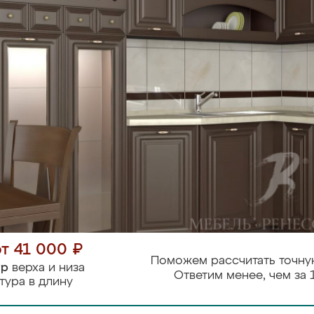
от 41 000 ₽
Поможем рассчитать точну
тр
верха и низа
Ответим менее, чем за 
тура в длину