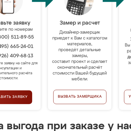
вьте заявку
Замер и расчет
ите по номерам
Дизайнер-замерщик
800) 511-89-55
приедет к Вам с каталогом
материалов,
Вы
495) 665-24-01
проведёт детальные
р
926) 409-68-13
замеры,
д
составит проект и сделает
з
те заявку на сайте для
окончательный расчёт
нсультации и
стоимости Вашей будущей
ительного расчёта
стоимости.
мебели.
ВЫЗВАТЬ ЗАМЕРЩИКА
АВИТЬ ЗАЯВКУ
 выгода при заказе у на