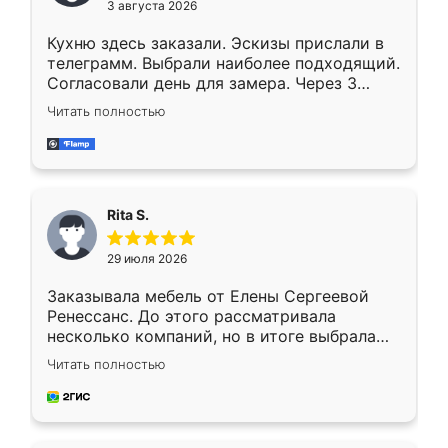
3 августа 2026
Кухню здесь заказали. Эскизы прислали в
телеграмм. Выбрали наиболее подходящий.
Согласовали день для замера. Через 3
недели кухня была уже готова. Остались
Читать полностью
довольны работой. Спасибо Ренессанс
мебель за качественную работу!
Rita S.
29 июля 2026
Заказывала мебель от Елены Сергеевой
Ренессанс. До этого рассматривала
несколько компаний, но в итоге выбрала
эту. Сначала обговорили условия, потом
Читать полностью
приехал замерщик, всё спокойно объяснил
и снял размеры. Изготовили в срок, с
доставкой тоже никаких проблем не
возникло. Сборку выполнили аккуратно,