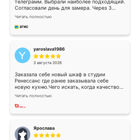
телеграмм. Выбрали наиболее подходящий.
Согласовали день для замера. Через 3
недели кухня была уже готова. Остались
Читать полностью
довольны работой. Спасибо Ренессанс
мебель за качественную работу!
yaroslava1986
3 августа 2026
Заказала себе новый шкаф в студии
Ренессанс где ранее заказывала себе
новую кухню.Чего искать, когда качеством
вполне довольна. Служит кухня уже почти
Читать полностью
два года, нареканий нет.
Ярослава