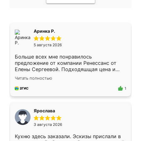
Аринка Р.
5 августа 2026
Больше всех мне понравилось
предложение от компании Ренессанс от
Елены Сергеевой. Подходяшщая цена и
короткие сроки изготовления. Приехавший
Читать полностью
для замера сотрудник Владислав
предложил по моему эскизу самый
1
подходящий вариант шкафа. Немного его
видоизменил, получилось даже лучше, чем
я хотела.
Ярослава
3 августа 2026
Кухню здесь заказали. Эскизы прислали в