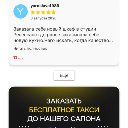
yaroslava1986
3 августа 2026
Заказала себе новый шкаф в студии
Ренессанс где ранее заказывала себе
новую кухню.Чего искать, когда качеством
вполне довольна. Служит кухня уже почти
Читать полностью
два года, нареканий нет.
Еще
ЗАКАЗАТЬ
БЕСПЛАТНОЕ ТАКСИ
ДО НАШЕГО САЛОНА