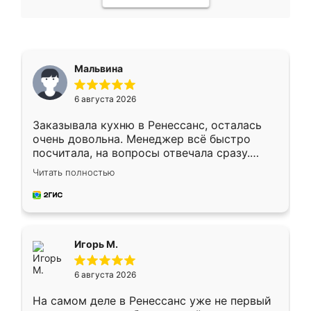
Мальвина
6 августа 2026
Заказывала кухню в Ренессанс, осталась
очень довольна. Менеджер всё быстро
посчитала, на вопросы отвечала сразу.
Замерщик приехал в субботу, подошёл к
Читать полностью
делу со всей ответственностью. Собрали
за день, ребята работали аккуратно, даже
пыли почти не было. Качество отличное,
ящики ходят плавно, ничего не скрипит.
Всё подошло как влитое.
Игорь М.
6 августа 2026
На самом деле в Ренессанс уже не первый