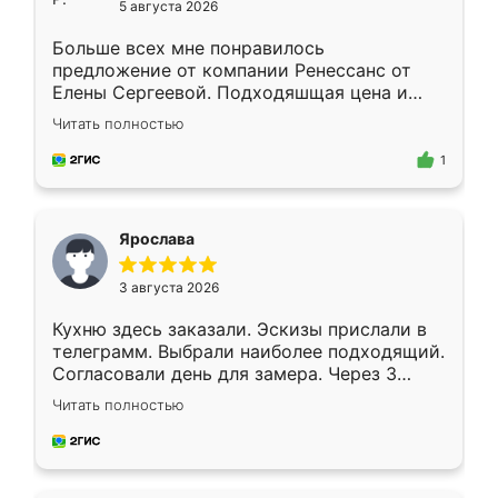
5 августа 2026
Больше всех мне понравилось
предложение от компании Ренессанс от
Елены Сергеевой. Подходяшщая цена и
короткие сроки изготовления. Приехавший
Читать полностью
для замера сотрудник Владислав
предложил по моему эскизу самый
1
подходящий вариант шкафа. Немного его
видоизменил, получилось даже лучше, чем
я хотела.
Ярослава
3 августа 2026
Кухню здесь заказали. Эскизы прислали в
телеграмм. Выбрали наиболее подходящий.
Согласовали день для замера. Через 3
недели кухня была уже готова. Остались
Читать полностью
довольны работой. Спасибо Ренессанс
мебель за качественную работу!