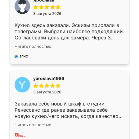
3 августа 2026
Кухню здесь заказали. Эскизы прислали в
телеграмм. Выбрали наиболее подходящий.
Согласовали день для замера. Через 3
недели кухня была уже готова. Остались
Читать полностью
довольны работой. Спасибо Ренессанс
мебель за качественную работу!
yaroslava1986
3 августа 2026
Заказала себе новый шкаф в студии
Ренессанс где ранее заказывала себе
новую кухню.Чего искать, когда качеством
вполне довольна. Служит кухня уже почти
Читать полностью
два года, нареканий нет.