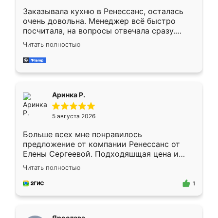
Заказывала кухню в Ренессанс, осталась
очень довольна. Менеджер всё быстро
посчитала, на вопросы отвечала сразу.
Замерщик приехал в субботу, подошёл к
Читать полностью
делу со всей ответственностью. Собрали
за день, ребята работали аккуратно, даже
пыли почти не было. Качество отличное,
ящики ходят плавно, ничего не скрипит.
Всё подошло как влитое.
Аринка Р.
5 августа 2026
Больше всех мне понравилось
предложение от компании Ренессанс от
Елены Сергеевой. Подходяшщая цена и
короткие сроки изготовления. Приехавший
Читать полностью
для замера сотрудник Владислав
предложил по моему эскизу самый
1
подходящий вариант шкафа. Немного его
видоизменил, получилось даже лучше, чем
я хотела.
Ярослава