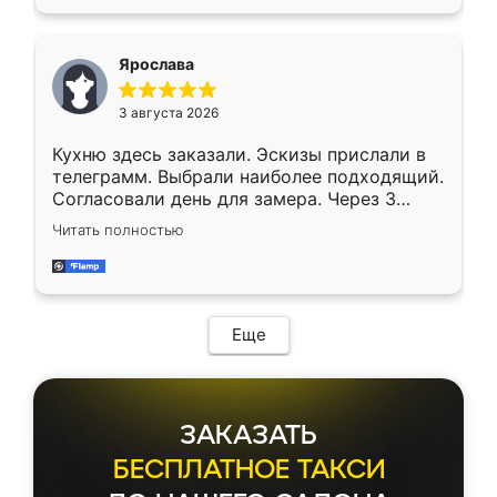
Ярослава
3 августа 2026
Кухню здесь заказали. Эскизы прислали в
телеграмм. Выбрали наиболее подходящий.
Согласовали день для замера. Через 3
недели кухня была уже готова. Остались
Читать полностью
довольны работой. Спасибо Ренессанс
мебель за качественную работу!
Еще
ЗАКАЗАТЬ
БЕСПЛАТНОЕ ТАКСИ