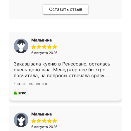
Оставить отзыв
Мальвина
6 августа 2026
Заказывала кухню в Ренессанс, осталась
очень довольна. Менеджер всё быстро
посчитала, на вопросы отвечала сразу.
Замерщик приехал в субботу, подошёл к
Читать полностью
делу со всей ответственностью. Собрали
за день, ребята работали аккуратно, даже
пыли почти не было. Качество отличное,
ящики ходят плавно, ничего не скрипит.
Всё подошло как влитое.
Мальвина
6 августа 2026