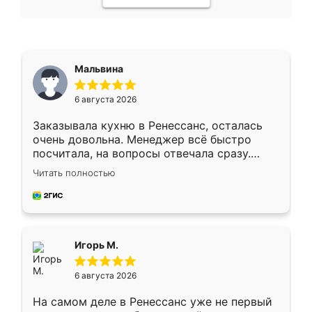
Мальвина
6 августа 2026
Заказывала кухню в Ренессанс, осталась
очень довольна. Менеджер всё быстро
посчитала, на вопросы отвечала сразу.
Замерщик приехал в субботу, подошёл к
Читать полностью
делу со всей ответственностью. Собрали
за день, ребята работали аккуратно, даже
пыли почти не было. Качество отличное,
ящики ходят плавно, ничего не скрипит.
Всё подошло как влитое.
Игорь М.
6 августа 2026
На самом деле в Ренессанс уже не первый