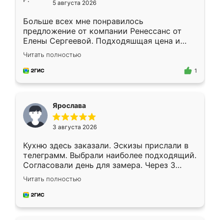
5 августа 2026
Больше всех мне понравилось
предложение от компании Ренессанс от
Елены Сергеевой. Подходяшщая цена и
короткие сроки изготовления. Приехавший
Читать полностью
для замера сотрудник Владислав
предложил по моему эскизу самый
1
подходящий вариант шкафа. Немного его
видоизменил, получилось даже лучше, чем
я хотела.
Ярослава
3 августа 2026
Кухню здесь заказали. Эскизы прислали в
телеграмм. Выбрали наиболее подходящий.
Согласовали день для замера. Через 3
недели кухня была уже готова. Остались
Читать полностью
довольны работой. Спасибо Ренессанс
мебель за качественную работу!