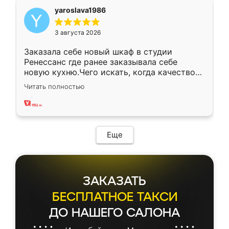
yaroslava1986
3 августа 2026
Заказала себе новый шкаф в студии
Ренессанс где ранее заказывала себе
новую кухню.Чего искать, когда качеством
вполне довольна. Служит кухня уже почти
Читать полностью
два года, нареканий нет.
Еще
ЗАКАЗАТЬ
БЕСПЛАТНОЕ ТАКСИ
ДО НАШЕГО САЛОНА