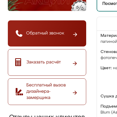
Посмот
Обратный звонок
Матери
патино
Стенова
фотопе
Заказать расчёт
Цвет:
н
Бесплатный вызов
дизайнера-
Сушка д
замерщика
Подъем
Blum (А