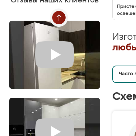
Отзывы наших клиентов
Пристен
освеще
Изго
любы
Часто 
Схе