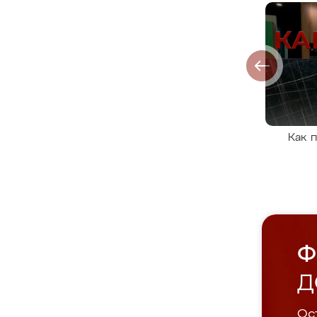
Как 
Ф
Д
Ост