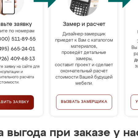
вьте заявку
Замер и расчет
ите по номерам
Дизайнер-замерщик
800) 511-89-55
приедет к Вам с каталогом
материалов,
Вы
495) 665-24-01
проведёт детальные
р
926) 409-68-13
замеры,
д
составит проект и сделает
з
те заявку на сайте для
окончательный расчёт
нсультации и
стоимости Вашей будущей
ительного расчёта
стоимости.
мебели.
ВЫЗВАТЬ ЗАМЕРЩИКА
АВИТЬ ЗАЯВКУ
 выгода при заказе у на