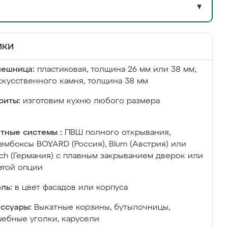
▼
ики
лешница:
пластиковая, толщина 26 мм или 38 мм;
скусственного камня, толщина 38 мм
риты:
изготовим кухню любого размера
тные системы :
ПВШ полного открывания,
ембоксы BOYARD (Россия), Blum (Австрия) или
ich (Германия) с плавным закрыванием дверок или
этой опции
ль:
в цвет фасадов или корпуса
ссуары:
Выкатные корзины, бутылочницы,
ебные уголки, карусели