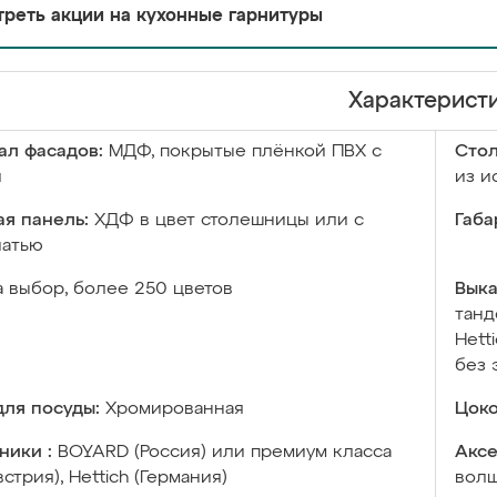
реть акции на кухонные гарнитуры
Характерист
ал фасадов:
МДФ, покрытые плёнкой ПВХ с
Сто
й
из и
я панель:
ХДФ в цвет столешницы или с
Габа
чатью
а выбор, более 250 цветов
Выка
танд
Hett
без 
ля посуды:
Хромированная
Цоко
ники :
BOYARD (Россия) или премиум класса
Аксе
встрия), Hettich (Германия)
волш