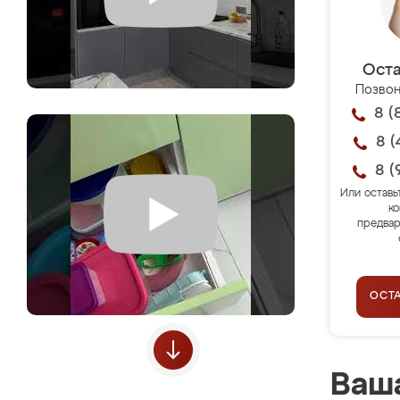
Оста
Позвон
8 (
8 (
8 (
Или оставь
ко
предвар
ОСТ
Ваша