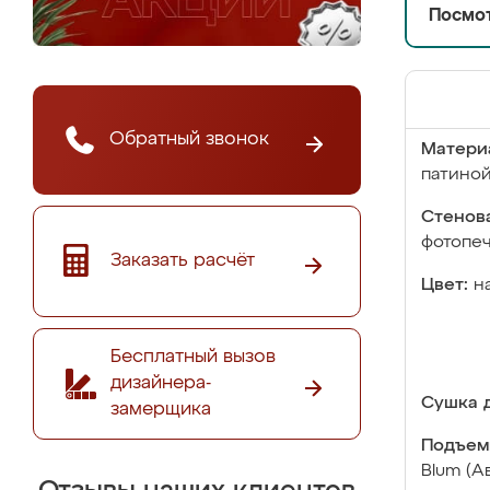
Посмот
Обратный звонок
Матери
патино
Стенова
фотопе
Заказать расчёт
Цвет:
н
Бесплатный вызов
дизайнера-
Сушка д
замерщика
Подъем
Blum (А