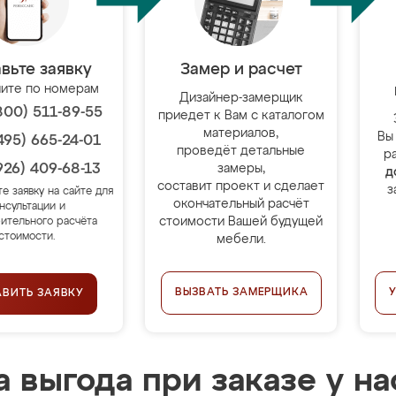
вьте заявку
Замер и расчет
ите по номерам
Дизайнер-замерщик
800) 511-89-55
приедет к Вам с каталогом
материалов,
Вы
495) 665-24-01
проведёт детальные
р
926) 409-68-13
замеры,
д
составит проект и сделает
з
те заявку на сайте для
окончательный расчёт
нсультации и
стоимости Вашей будущей
ительного расчёта
стоимости.
мебели.
ВЫЗВАТЬ ЗАМЕРЩИКА
АВИТЬ ЗАЯВКУ
 выгода при заказе у на