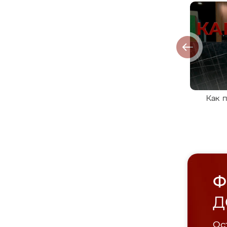
Как 
Ф
Д
Ост