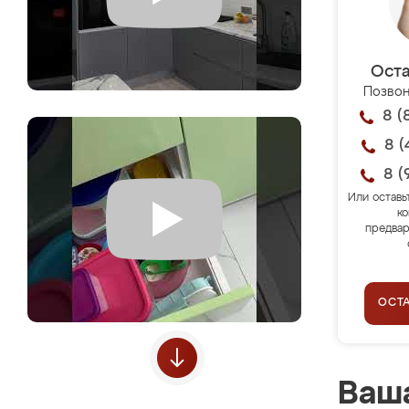
Оста
Позвон
8 (
8 (
8 (
Или оставь
ко
предвар
ОСТ
Ваша