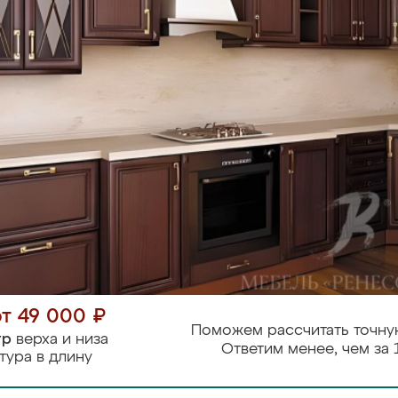
от 49 000 ₽
Поможем рассчитать точну
тр
верха и низа
Ответим менее, чем за 
тура в длину