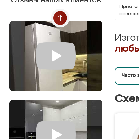
Отзывы наших клиентов
Пристен
освеще
Изго
любы
Часто 
Схе