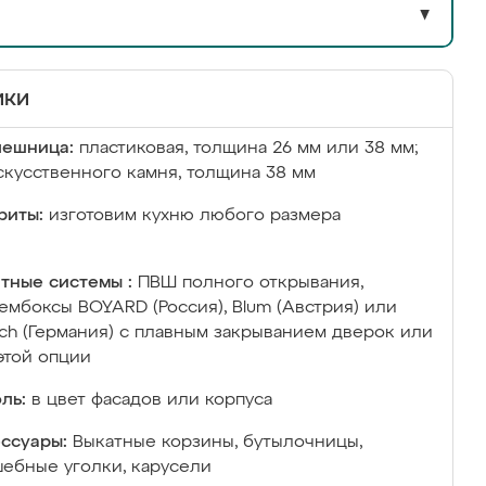
▼
ики
лешница:
пластиковая, толщина 26 мм или 38 мм;
скусственного камня, толщина 38 мм
риты:
изготовим кухню любого размера
тные системы :
ПВШ полного открывания,
ембоксы BOYARD (Россия), Blum (Австрия) или
ich (Германия) с плавным закрыванием дверок или
этой опции
ль:
в цвет фасадов или корпуса
ссуары:
Выкатные корзины, бутылочницы,
ебные уголки, карусели