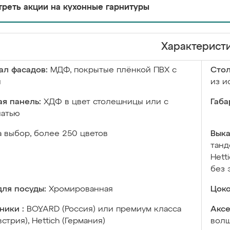
реть акции на кухонные гарнитуры
Характерист
ал фасадов:
МДФ, покрытые плёнкой ПВХ с
Сто
й
из и
я панель:
ХДФ в цвет столешницы или с
Габа
чатью
а выбор, более 250 цветов
Выка
танд
Hett
без 
ля посуды:
Хромированная
Цоко
ники :
BOYARD (Россия) или премиум класса
Аксе
встрия), Hettich (Германия)
волш