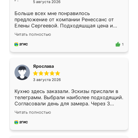
5 августа 2026
Больше всех мне понравилось
предложение от компании Ренессанс от
Елены Сергеевой. Подходяшщая цена и
короткие сроки изготовления. Приехавший
Читать полностью
для замера сотрудник Владислав
предложил по моему эскизу самый
1
подходящий вариант шкафа. Немного его
видоизменил, получилось даже лучше, чем
я хотела.
Ярослава
3 августа 2026
Кухню здесь заказали. Эскизы прислали в
телеграмм. Выбрали наиболее подходящий.
Согласовали день для замера. Через 3
недели кухня была уже готова. Остались
Читать полностью
довольны работой. Спасибо Ренессанс
мебель за качественную работу!