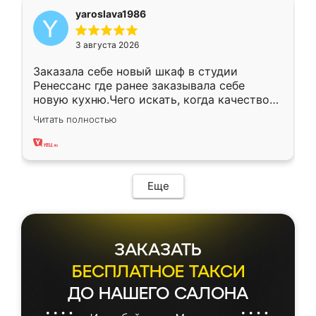
yaroslava1986
3 августа 2026
Заказала себе новый шкаф в студии
Ренессанс где ранее заказывала себе
новую кухню.Чего искать, когда качеством
вполне довольна. Служит кухня уже почти
Читать полностью
два года, нареканий нет.
Еще
ЗАКАЗАТЬ
БЕСПЛАТНОЕ ТАКСИ
ДО НАШЕГО САЛОНА