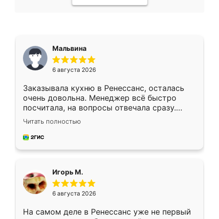
Мальвина
6 августа 2026
Заказывала кухню в Ренессанс, осталась
очень довольна. Менеджер всё быстро
посчитала, на вопросы отвечала сразу.
Замерщик приехал в субботу, подошёл к
Читать полностью
делу со всей ответственностью. Собрали
за день, ребята работали аккуратно, даже
пыли почти не было. Качество отличное,
ящики ходят плавно, ничего не скрипит.
Всё подошло как влитое.
Игорь М.
6 августа 2026
На самом деле в Ренессанс уже не первый