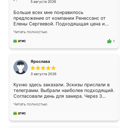
5 августа 2026
Больше всех мне понравилось
предложение от компании Ренессанс от
Елены Сергеевой. Подходяшщая цена и
короткие сроки изготовления. Приехавший
Читать полностью
для замера сотрудник Владислав
предложил по моему эскизу самый
1
подходящий вариант шкафа. Немного его
видоизменил, получилось даже лучше, чем
я хотела.
Ярослава
3 августа 2026
Кухню здесь заказали. Эскизы прислали в
телеграмм. Выбрали наиболее подходящий.
Согласовали день для замера. Через 3
недели кухня была уже готова. Остались
Читать полностью
довольны работой. Спасибо Ренессанс
мебель за качественную работу!