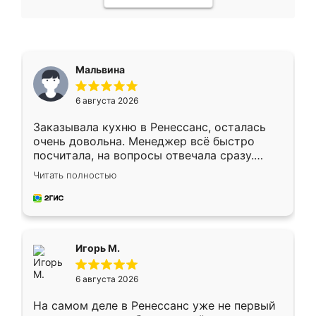
Мальвина
6 августа 2026
Заказывала кухню в Ренессанс, осталась
очень довольна. Менеджер всё быстро
посчитала, на вопросы отвечала сразу.
Замерщик приехал в субботу, подошёл к
Читать полностью
делу со всей ответственностью. Собрали
за день, ребята работали аккуратно, даже
пыли почти не было. Качество отличное,
ящики ходят плавно, ничего не скрипит.
Всё подошло как влитое.
Игорь М.
6 августа 2026
На самом деле в Ренессанс уже не первый