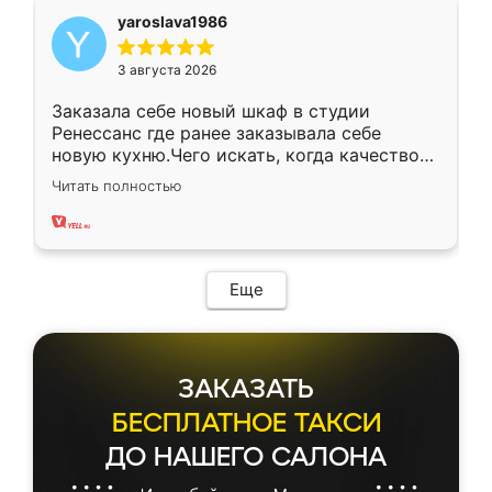
yaroslava1986
3 августа 2026
Заказала себе новый шкаф в студии
Ренессанс где ранее заказывала себе
новую кухню.Чего искать, когда качеством
вполне довольна. Служит кухня уже почти
Читать полностью
два года, нареканий нет.
Еще
ЗАКАЗАТЬ
БЕСПЛАТНОЕ ТАКСИ
ДО НАШЕГО САЛОНА