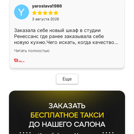
yaroslava1986
3 августа 2026
Заказала себе новый шкаф в студии
Ренессанс где ранее заказывала себе
новую кухню.Чего искать, когда качеством
вполне довольна. Служит кухня уже почти
Читать полностью
два года, нареканий нет.
Еще
ЗАКАЗАТЬ
БЕСПЛАТНОЕ ТАКСИ
ДО НАШЕГО САЛОНА