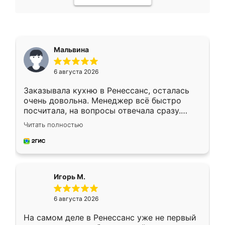
Мальвина
6 августа 2026
Заказывала кухню в Ренессанс, осталась
очень довольна. Менеджер всё быстро
посчитала, на вопросы отвечала сразу.
Замерщик приехал в субботу, подошёл к
Читать полностью
делу со всей ответственностью. Собрали
за день, ребята работали аккуратно, даже
пыли почти не было. Качество отличное,
ящики ходят плавно, ничего не скрипит.
Всё подошло как влитое.
Игорь М.
6 августа 2026
На самом деле в Ренессанс уже не первый