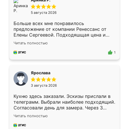
5 августа 2026
Больше всех мне понравилось
предложение от компании Ренессанс от
Елены Сергеевой. Подходяшщая цена и
короткие сроки изготовления. Приехавший
Читать полностью
для замера сотрудник Владислав
предложил по моему эскизу самый
1
подходящий вариант шкафа. Немного его
видоизменил, получилось даже лучше, чем
я хотела.
Ярослава
3 августа 2026
Кухню здесь заказали. Эскизы прислали в
телеграмм. Выбрали наиболее подходящий.
Согласовали день для замера. Через 3
недели кухня была уже готова. Остались
Читать полностью
довольны работой. Спасибо Ренессанс
мебель за качественную работу!