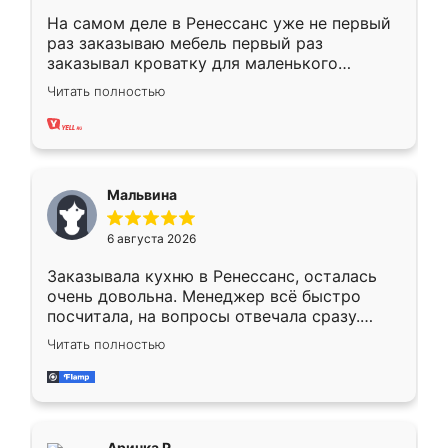
На самом деле в Ренессанс уже не первый
раз заказываю мебель первый раз
заказывал кроватку для маленького
ребёнка при его рождении ,во второй раз
Читать полностью
заказал шкаф-купе. По качеству очень
хорошее сборка достаточно быстрая,
также адекватные цены. До этого
сравнивал с разными конкурентами в этом
сегменте ,выбор у конкурентов куда
Мальвина
меньше, здесь же он более разнообразный.
Мне нравится ,если что-то потребуется из
6 августа 2026
мебели буду заказывать только здесь.
Заказывала кухню в Ренессанс, осталась
очень довольна. Менеджер всё быстро
посчитала, на вопросы отвечала сразу.
Замерщик приехал в субботу, подошёл к
Читать полностью
делу со всей ответственностью. Собрали
за день, ребята работали аккуратно, даже
пыли почти не было. Качество отличное,
ящики ходят плавно, ничего не скрипит.
Всё подошло как влитое.
Аринка Р.