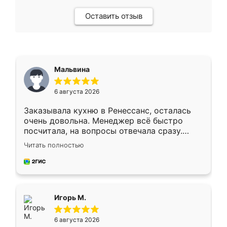
Оставить отзыв
Мальвина
6 августа 2026
Заказывала кухню в Ренессанс, осталась
очень довольна. Менеджер всё быстро
посчитала, на вопросы отвечала сразу.
Замерщик приехал в субботу, подошёл к
Читать полностью
делу со всей ответственностью. Собрали
за день, ребята работали аккуратно, даже
пыли почти не было. Качество отличное,
ящики ходят плавно, ничего не скрипит.
Всё подошло как влитое.
Игорь М.
6 августа 2026