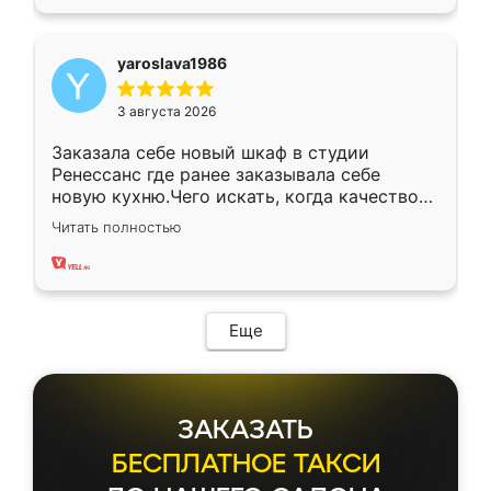
yaroslava1986
3 августа 2026
Заказала себе новый шкаф в студии
Ренессанс где ранее заказывала себе
новую кухню.Чего искать, когда качеством
вполне довольна. Служит кухня уже почти
Читать полностью
два года, нареканий нет.
Еще
ЗАКАЗАТЬ
БЕСПЛАТНОЕ ТАКСИ