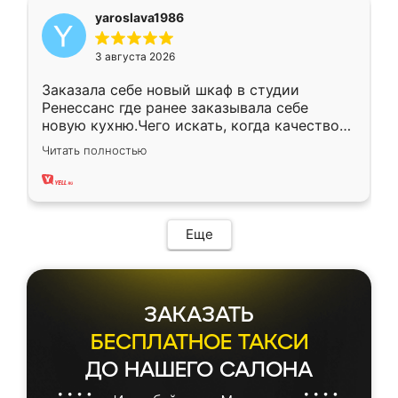
yaroslava1986
3 августа 2026
Заказала себе новый шкаф в студии
Ренессанс где ранее заказывала себе
новую кухню.Чего искать, когда качеством
вполне довольна. Служит кухня уже почти
Читать полностью
два года, нареканий нет.
Еще
ЗАКАЗАТЬ
БЕСПЛАТНОЕ ТАКСИ
ДО НАШЕГО САЛОНА