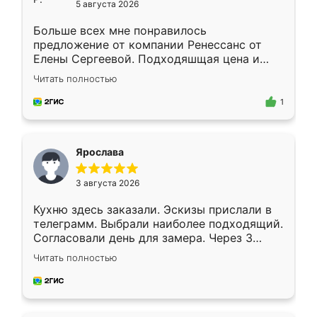
5 августа 2026
Больше всех мне понравилось
предложение от компании Ренессанс от
Елены Сергеевой. Подходяшщая цена и
короткие сроки изготовления. Приехавший
Читать полностью
для замера сотрудник Владислав
предложил по моему эскизу самый
1
подходящий вариант шкафа. Немного его
видоизменил, получилось даже лучше, чем
я хотела.
Ярослава
3 августа 2026
Кухню здесь заказали. Эскизы прислали в
телеграмм. Выбрали наиболее подходящий.
Согласовали день для замера. Через 3
недели кухня была уже готова. Остались
Читать полностью
довольны работой. Спасибо Ренессанс
мебель за качественную работу!