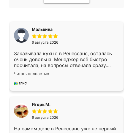
Мальвина
6 августа 2026
Заказывала кухню в Ренессанс, осталась
очень довольна. Менеджер всё быстро
посчитала, на вопросы отвечала сразу.
Замерщик приехал в субботу, подошёл к
Читать полностью
делу со всей ответственностью. Собрали
за день, ребята работали аккуратно, даже
пыли почти не было. Качество отличное,
ящики ходят плавно, ничего не скрипит.
Всё подошло как влитое.
Игорь М.
6 августа 2026
На самом деле в Ренессанс уже не первый