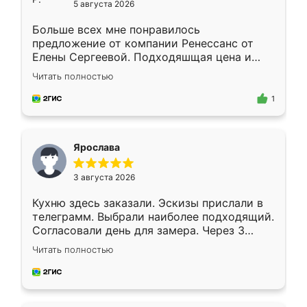
5 августа 2026
Больше всех мне понравилось
предложение от компании Ренессанс от
Елены Сергеевой. Подходяшщая цена и
короткие сроки изготовления. Приехавший
Читать полностью
для замера сотрудник Владислав
предложил по моему эскизу самый
1
подходящий вариант шкафа. Немного его
видоизменил, получилось даже лучше, чем
я хотела.
Ярослава
3 августа 2026
Кухню здесь заказали. Эскизы прислали в
телеграмм. Выбрали наиболее подходящий.
Согласовали день для замера. Через 3
недели кухня была уже готова. Остались
Читать полностью
довольны работой. Спасибо Ренессанс
мебель за качественную работу!