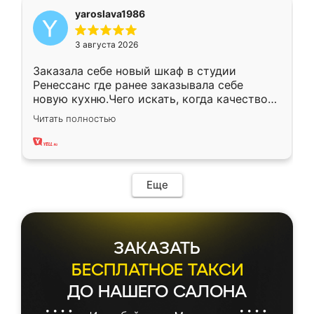
yaroslava1986
3 августа 2026
Заказала себе новый шкаф в студии
Ренессанс где ранее заказывала себе
новую кухню.Чего искать, когда качеством
вполне довольна. Служит кухня уже почти
Читать полностью
два года, нареканий нет.
Еще
ЗАКАЗАТЬ
БЕСПЛАТНОЕ ТАКСИ
ДО НАШЕГО САЛОНА