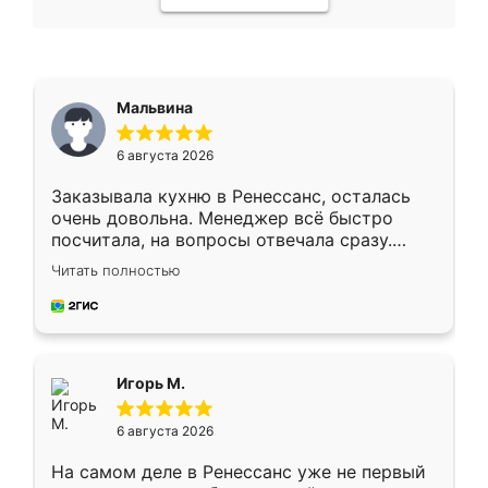
Мальвина
6 августа 2026
Заказывала кухню в Ренессанс, осталась
очень довольна. Менеджер всё быстро
посчитала, на вопросы отвечала сразу.
Замерщик приехал в субботу, подошёл к
Читать полностью
делу со всей ответственностью. Собрали
за день, ребята работали аккуратно, даже
пыли почти не было. Качество отличное,
ящики ходят плавно, ничего не скрипит.
Всё подошло как влитое.
Игорь М.
6 августа 2026
На самом деле в Ренессанс уже не первый