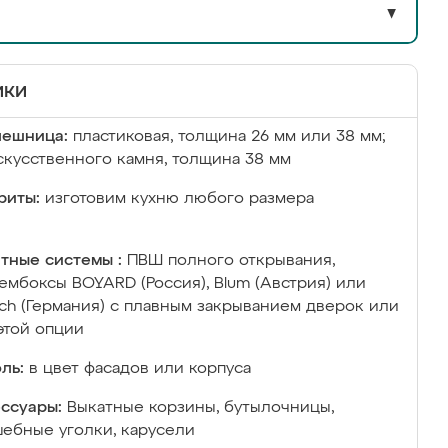
▼
ики
лешница:
пластиковая, толщина 26 мм или 38 мм;
скусственного камня, толщина 38 мм
риты:
изготовим кухню любого размера
тные системы :
ПВШ полного открывания,
ембоксы BOYARD (Россия), Blum (Австрия) или
ich (Германия) с плавным закрыванием дверок или
этой опции
ль:
в цвет фасадов или корпуса
ссуары:
Выкатные корзины, бутылочницы,
ебные уголки, карусели