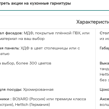
реть акции на кухонные гарнитуры
Характерист
ал фасадов:
МДФ, покрытые плёнкой ПВХ, или
Сто
материал на ваш выбор
из и
я панель:
ХДФ в цвет столешницы или с
Габа
чатью
а выбор, более 300 цветов
Выка
танд
Hett
без 
ля посуды:
Хромированная
Цоко
ники :
BOYARD (Россия) или премиум класса
Аксе
встрия), Hettich (Германия)
волш