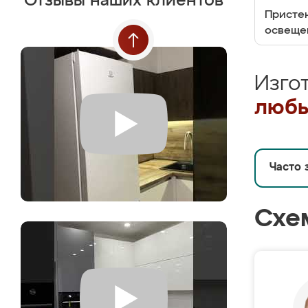
Отзывы наших клиентов
Пристен
освеще
Изго
любы
Часто 
Схе