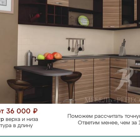
от 36 000 ₽
Поможем рассчитать точну
тр
верха и низа
Ответим менее, чем за 
тура в длину