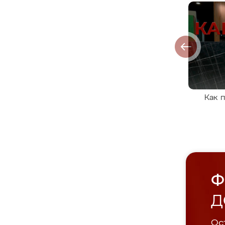
Как 
Ф
Д
Ост