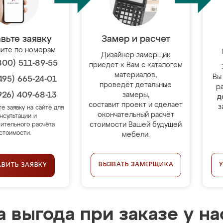
вьте заявку
Замер и расчет
ите по номерам
Дизайнер-замерщик
800) 511-89-55
приедет к Вам с каталогом
материалов,
Вы
495) 665-24-01
проведёт детальные
р
926) 409-68-13
замеры,
д
составит проект и сделает
з
те заявку на сайте для
окончательный расчёт
нсультации и
стоимости Вашей будущей
ительного расчёта
стоимости.
мебели.
ВЫЗВАТЬ ЗАМЕРЩИКА
АВИТЬ ЗАЯВКУ
 выгода при заказе у на