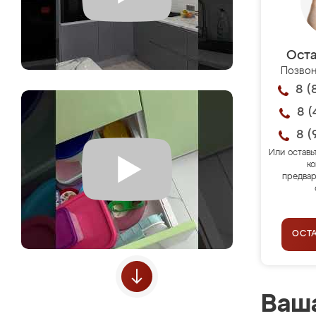
Оста
Позвон
8 (
8 (
8 (
Или оставь
ко
предвар
ОСТ
Ваша